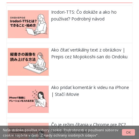
Irodori-TTS: Čo dokáže a ako ho
používať? Podrobný návod
Ako čítať vertikálny text z obrázkov |
Prepis cez Mojiokoshi-san do Ondoku
Ako pridať komentár k videu na iPhone
| Stačí iMovie
Čo je režim čítania v Chrome pre PC?
Naša stránka používa súbory cookie. Podrobnosti o používaní súborov
Návod s obrázkami
OK
cookie nájdete v časti
„Zásady ochrany osobných údajov“
.