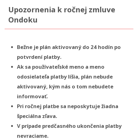
Upozornenia k ročnej zmluve
Ondoku
Bežne je plán aktivovaný do 24 hodín po
potvrdení platby.
Ak sa používateľské meno a meno
odosielateľa platby líšia, plán nebude
aktivovaný, kým nás o tom nebudete
informovať.
Pri ročnej platbe sa neposkytuje žiadna
špeciálna zľava.
V prípade predčasného ukončenia platby
nevraciame.