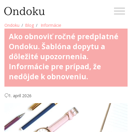
Ondoku
Blog
Informácie
Ako obnoviť ročné predplatné
Ondoku. Šablóna dopytu a
dôležité upozornenia.
Informácie pre prípad, že
nedôjde k obnoveniu.
1. apríl 2026