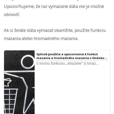
Upozorňujeme, že raz vymazané dáta nie je možné
obnoviť.
Ak si želáte dáta vymazať okamžite, použite funkciu
mazania alebo hromadného mazania.
Spôsob použitia a upozornenia k funkcii
mazania a hromadného mazania v Ondoku.
Odstránenie textu a dát z histórie a servera |
S novou funkciou „Mazanie“ si teraz
Softvér na prevod textu na reč Ondoku
môžete sami jednoducho vymazať dáta,
ktoré ste doteraz nechali prečítať!
Predstavíme vám spôsob použitia a
upozornenia k funkcii mazania a
hromadného mazania.