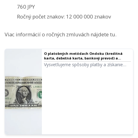
760 JPY
Ročný počet znakov: 12 000 000 znakov
Viac informácií o ročných zmluvách nájdete tu.
O platobných metódach Ondoku (kreditná
karta, debetná karta, bankový prevod) a
potvrdenkách | Softvér na prevod textu na reč
Vysvetľujeme spôsoby platby a získanie
Ondoku
potvrdeniek v Ondoku. Spôsoby vystavenia
faktúr a potvrdeniek pri bankovom
prevode. Spôsob uzatvorenia Business
plánu. Vystavenie potvrdenky pre všetky
metódy atď.