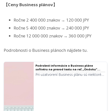
【Ceny Business plánov】
Ročne 2 400 000 znakov → 120 000 JPY
Ročne 5 400 000 znakov → 240 000 JPY
Ročne 12 000 000 znakov → 360 000 JPY
Podrobnosti o Business plánoch nájdete tu.
Podrobné informácie o Business pláne
softvéru na prevod textu na reč „Ondoku“.
Funkcie, ceny atď. | Softvér na prevod textu na
Pri uzatvorení Business plánu sú niektoré
reč Ondoku
zakázané spôsoby používania oslobodené.
Povieme vám podrobnosti o tom, čo
všetko môžete s Business plánom Ondoku
robiť.