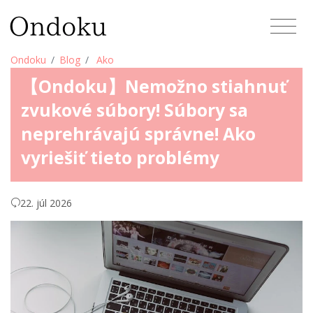
Ondoku
Blog
Ako
【Ondoku】Nemožno stiahnuť
zvukové súbory! Súbory sa
neprehrávajú správne! Ako
vyriešiť tieto problémy
22. júl 2026