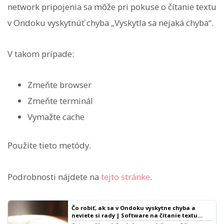
network pripojenia sa môže pri pokuse o čítanie textu
v Ondoku vyskytnúť chyba „Vyskytla sa nejaká chyba“.
V takom prípade:
Zmeňte browser
Zmeňte terminál
Vymažte cache
Použite tieto metódy.
Podrobnosti nájdete na
tejto stránke
.
Čo robiť, ak sa v Ondoku vyskytne chyba a
neviete si rady | Software na čítanie textu
Ondoku