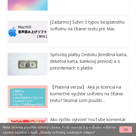
[Zadarmo] Súhrn 5 typov bezplatného
softvéru na čítanie textu pre Mac
Spôsoby platby Ondoku (kreditná karta,
debetná karta, bankový prevod) a o
potvrdeniach o platbe
【Platená verzia】 Aká je licencia na
komerčné využitie softvéru na čítanie
textu? Skúmal som použiti…
Ako rýchlo vytvoriť YouTube komentár
s text-to-speech. Tipy a rady.
Naša stránka používa súbory cookie. Podrobnosti o používaní súborov
OK
cookie nájdete v časti
„Zásady ochrany osobných údajov“
.