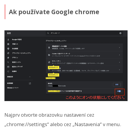
Ak používate Google chrome
Najprv otvorte obrazovku nastavení cez
„chrome://settings“ alebo cez „Nastavenia“ v menu.