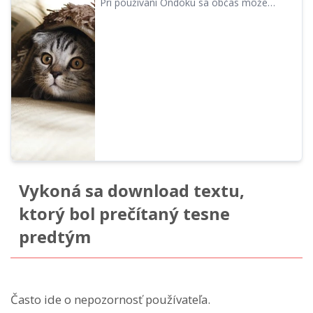
Pri používaní Ondoku sa občas môže
vyskytnúť chyba, ktorá znemožní čítanie. V
takom prípade nás prosím kontaktujte
prostredníctvom zákazníckej podpory
Ondoku.","","Čo robiť, ak sa v Ondoku
vyskytne chyba a neviete si rady
Vykoná sa download textu,
ktorý bol prečítaný tesne
predtým
Často ide o nepozornosť používateľa.