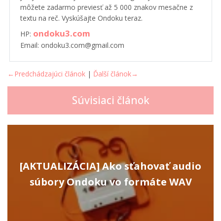
môžete zadarmo previesť až 5 000 znakov mesačne z
textu na reč. Vyskúšajte Ondoku teraz.
ondoku3.com
HP:
Email: ondoku3.com@gmail.com
←Predchádzajúci článok
|
Ďalší článok→
Súvisiaci článok
[AKTUALIZÁCIA] Ako sťahovať audio
súbory Ondoku vo formáte WAV