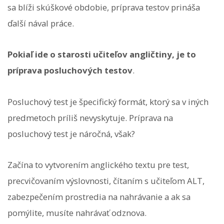
sa blíži skúškové obdobie, príprava testov prináša
ďalší nával práce.
Pokiaľ ide o starosti učiteľov angličtiny, je to
príprava posluchových testov
.
Posluchový test je špecifický formát, ktorý sa v iných
predmetoch príliš nevyskytuje. Príprava na
posluchový test je náročná, však?
Začína to vytvorením anglického textu pre test,
precvičovaním výslovnosti, čítaním s učiteľom ALT,
zabezpečením prostredia na nahrávanie a ak sa
pomýlite, musíte nahrávať odznova.