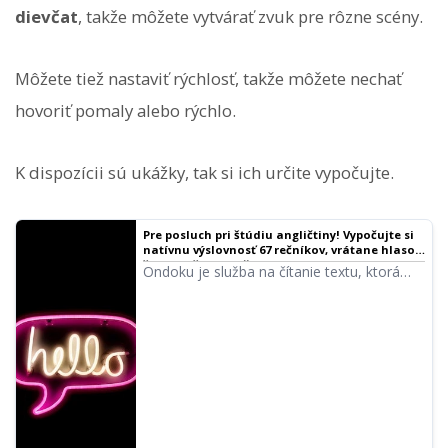
dievčat
, takže môžete vytvárať zvuk pre rôzne scény.
Môžete tiež nastaviť rýchlosť, takže môžete nechať
hovoriť pomaly alebo rýchlo.
K dispozícii sú ukážky, tak si ich určite vypočujte.
Pre posluch pri štúdiu angličtiny! Vypočujte si
natívnu výslovnosť 67 rečníkov, vrátane hlasov
žien, mužov, dievčat a chlapcov! | Softvér na
Ondoku je služba na čítanie textu, ktorá
čítanie textu Ondoku
dokáže vyslovovať slová v jazykoch z
celého sveta. Môžete si vypočuť 67 druhov
anglických hlasov v Ondoku.