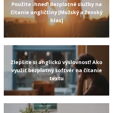
Použite ihneď! Bezplatné služby na
čítanie angličtiny [Mužský a ženský
hlas]
Zlepšite si anglickú výslovnosť! Ako
využiť bezplatný softvér na čítanie
textu