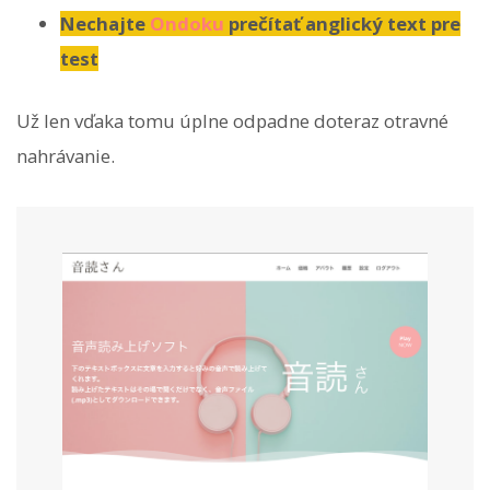
Nechajte
Ondoku
prečítať anglický text pre
test
Už len vďaka tomu úplne odpadne doteraz otravné
nahrávanie.