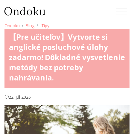
Ondoku
Blog
Tipy
【Pre učiteľov】Vytvorte si
anglické posluchové úlohy
zadarmo! Dôkladné vysvetlenie
metódy bez potreby
nahrávania.
22. júl 2026