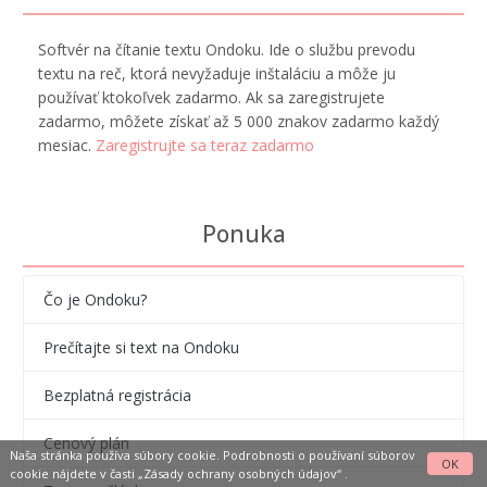
Softvér na čítanie textu Ondoku. Ide o službu prevodu
textu na reč, ktorá nevyžaduje inštaláciu a môže ju
používať ktokoľvek zadarmo. Ak sa zaregistrujete
zadarmo, môžete získať až 5 000 znakov zadarmo každý
mesiac.
Zaregistrujte sa teraz zadarmo
Ponuka
Čo je Ondoku?
Prečítajte si text na Ondoku
Bezplatná registrácia
Cenový plán
Naša stránka používa súbory cookie. Podrobnosti o používaní súborov
OK
cookie nájdete v časti
„Zásady ochrany osobných údajov“
.