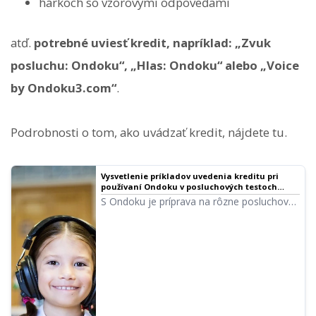
hárkoch so vzorovými odpoveďami
atď.
potrebné uviesť kredit, napríklad: „Zvuk
posluchu: Ondoku“, „Hlas: Ondoku“ alebo „Voice
by Ondoku3.com“
.
Podrobnosti o tom, ako uvádzať kredit, nájdete tu.
Vysvetlenie príkladov uvedenia kreditu pri
používaní Ondoku v posluchových testoch
vzdelávacích inštitúcií, ako sú štátne školy a
S Ondoku je príprava na rôzne posluchové
školské právnické osoby, pomocou obrázkov |
testy, ako napríklad v angličtine alebo
Softvér na čítanie textu Ondoku
čínštine, jednoduchá! Tu podrobne
vysvetlíme pravidlá používania a to, ako
majú vzdelávacie inštitúcie uvádzať kredit.