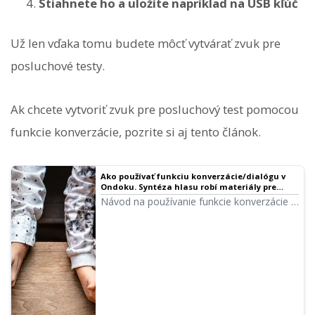
Stiahnete ho a uložíte napríklad na USB kľúč
Už len vďaka tomu budete môcť vytvárať zvuk pre
posluchové testy.
Ak chcete vytvoriť zvuk pre posluchový test pomocou
funkcie konverzácie, pozrite si aj tento článok.
Ako používať funkciu konverzácie/dialógu v
Ondoku. Syntéza hlasu robí materiály pre
posluch a dlhé texty ešte pohodlnejšími! |
Návod na používanie funkcie konverzácie v
Softvér na čítanie textu Ondoku
Ondoku! Vysvetlenie použitia funkcie
konverzácie s obrázkami. Predstavíme
konkrétne príklady, na aké účely sa dá
funkcia konverzácie použiť.