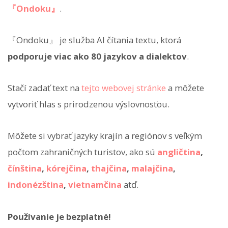
『Ondoku』
.
『Ondoku』 je služba AI čítania textu, ktorá
podporuje viac ako 80 jazykov a dialektov
.
Stačí zadať text na
tejto webovej stránke
a môžete
vytvoriť hlas s prirodzenou výslovnosťou.
Môžete si vybrať jazyky krajín a regiónov s veľkým
počtom zahraničných turistov, ako sú
angličtina
,
čínština
,
kórejčina
,
thajčina
,
malajčina
,
indonézština
,
vietnamčina
atď.
Používanie je bezplatné!