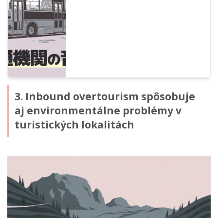
bezbariérovosť aj inbound podpora.
Výrazne znížte prevádzkové náklady s
najnovšou službou AI čítania textu, ktorú
môžete začať používať zadarmo.
3. Inbound overtourism spôsobuje
aj environmentálne problémy v
turistických lokalitách