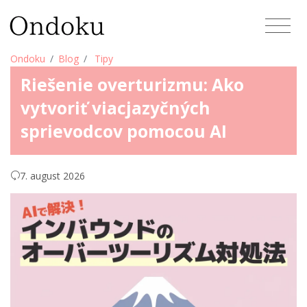
Ondoku
Blog
Tipy
Riešenie overturizmu: Ako
vytvoriť viacjazyčných
sprievodcov pomocou AI
7. august 2026