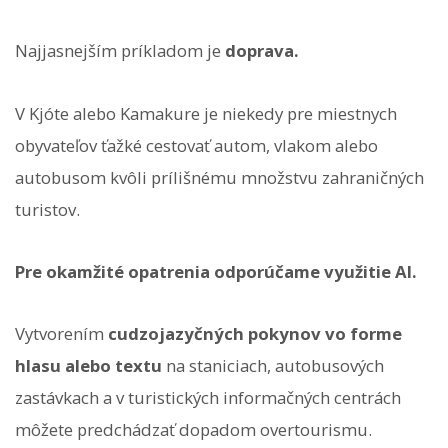
Najjasnejším príkladom je
doprava.
V Kjóte alebo Kamakure je niekedy pre miestnych
obyvateľov ťažké cestovať autom, vlakom alebo
autobusom kvôli prílišnému množstvu zahraničných
turistov.
Pre okamžité opatrenia odporúčame využitie AI.
Vytvorením
cudzojazyčných pokynov vo forme
hlasu alebo textu
na staniciach, autobusových
zastávkach a v turistických informačných centrách
môžete predchádzať dopadom overtourismu.