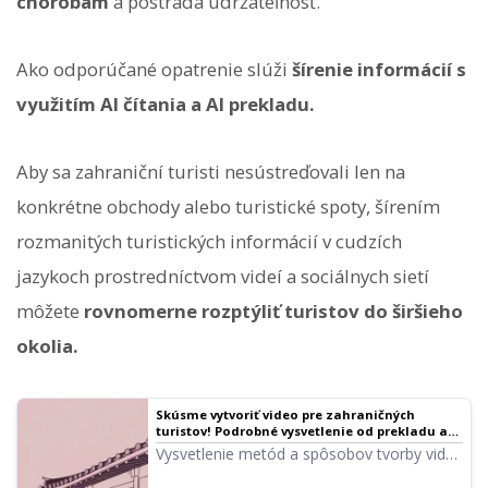
chorobám
a postráda udržateľnosť.
Ako odporúčané opatrenie slúži
šírenie informácií s
využitím AI čítania a AI prekladu.
Aby sa zahraniční turisti nesústreďovali len na
konkrétne obchody alebo turistické spoty, šírením
rozmanitých turistických informácií v cudzích
jazykoch prostredníctvom videí a sociálnych sietí
môžete
rovnomerne rozptýliť turistov do širšieho
okolia.
Skúsme vytvoriť video pre zahraničných
turistov! Podrobné vysvetlenie od prekladu až
po vytvorenie hlasu
Vysvetlenie metód a spôsobov tvorby videí
na oslovenie zahraničných turistov!