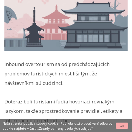
Inbound overtourism sa od predchádzajúcich
problémov turistických miest líši tým, že
návštevníkmi sú cudzinci.
Doteraz boli turistami ľudia hovoriaci rovnakým
jazykom, takže sprostredkovanie pravidiel, etikety a
informácií bolo jednoduché.
Naša stránka používa súbory cookie. Podrobnosti o používaní súborov
OK
cookie nájdete v časti
„Zásady ochrany osobných údajov“
.