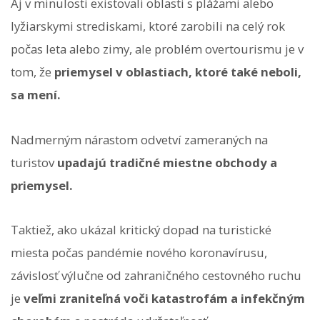
Aj v minulosti existovali oblasti s plážami alebo
lyžiarskymi strediskami, ktoré zarobili na celý rok
počas leta alebo zimy, ale problém overtourismu je v
tom, že
priemysel v oblastiach, ktoré také neboli,
sa mení.
Nadmerným nárastom odvetví zameraných na
turistov
upadajú tradičné miestne obchody a
priemysel.
Taktiež, ako ukázal kritický dopad na turistické
miesta počas pandémie nového koronavírusu,
závislosť výlučne od zahraničného cestovného ruchu
je
veľmi zraniteľná voči katastrofám a infekčným