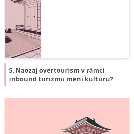
Podrobne predstavujeme najnovšie
odporúčané metódy prekladu pomocou AI
a spôsoby tvorby hlasu pre videá.
5. Naozaj overtourism v rámci
inbound turizmu mení kultúru?