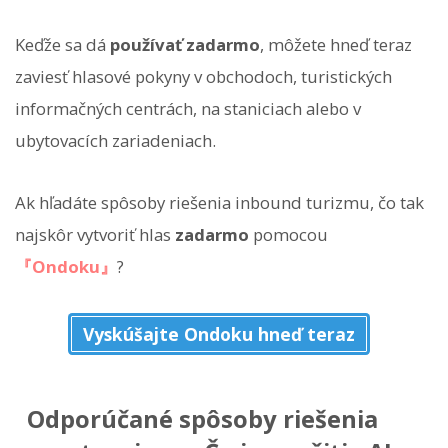
Keďže sa dá
používať zadarmo
, môžete hneď teraz
zaviesť hlasové pokyny v obchodoch, turistických
informačných centrách, na staniciach alebo v
ubytovacích zariadeniach.
Ak hľadáte spôsoby riešenia inbound turizmu, čo tak
najskôr vytvoriť hlas
zadarmo
pomocou
『Ondoku』
?
Vyskúšajte Ondoku hneď teraz
Odporúčané spôsoby riešenia