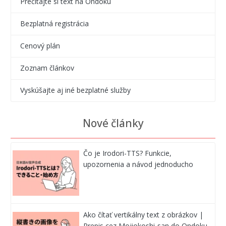
Prečítajte si text na Ondoku
Bezplatná registrácia
Cenový plán
Zoznam článkov
Vyskúšajte aj iné bezplatné služby
Nové články
Čo je Irodori-TTS? Funkcie,
upozornenia a návod jednoducho
Ako čítať vertikálny text z obrázkov |
Prepis cez Mojiokoshi-san do Ondoku