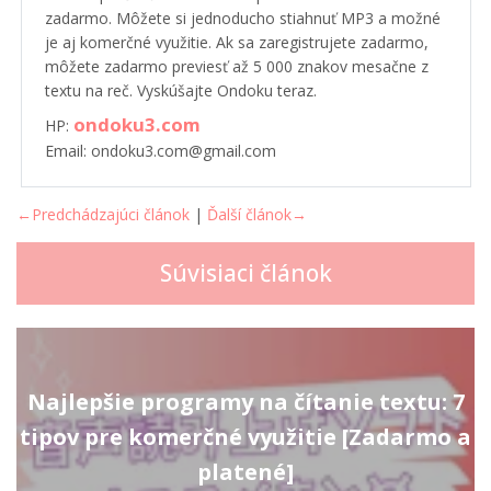
zadarmo. Môžete si jednoducho stiahnuť MP3 a možné
je aj komerčné využitie. Ak sa zaregistrujete zadarmo,
môžete zadarmo previesť až 5 000 znakov mesačne z
textu na reč. Vyskúšajte Ondoku teraz.
ondoku3.com
HP:
Email: ondoku3.com@gmail.com
←Predchádzajúci článok
|
Ďalší článok→
Súvisiaci článok
Najlepšie programy na čítanie textu: 7
tipov pre komerčné využitie [Zadarmo a
platené]