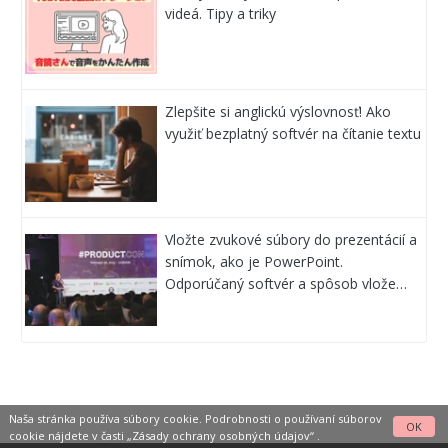
videá. Tipy a triky
Zlepšite si anglickú výslovnosť! Ako
využiť bezplatný softvér na čítanie textu
Vložte zvukové súbory do prezentácií a
snímok, ako je PowerPoint.
Odporúčaný softvér a spôsob vlože…
Naša stránka používa súbory cookie. Podrobnosti o používaní súborov
OK
cookie nájdete v časti
„Zásady ochrany osobných údajov“
.