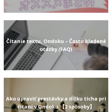
Čítanie textu, Ondoku – Často kladené
otázky (FAQ)
Ako upraviť prestávky a dĺžku ticha pri
čítaní v Ondoku 【2 spôsoby】