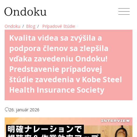
Ondoku
Blog
Prípadové štúdie
Kvalita videa sa zvýšila a
podpora členov sa zlepšila
vďaka zavedeniu Ondoku!
Predstavenie prípadovej
štúdie zavedenia v Kobe Steel
Health Insurance Society
26. január 2026