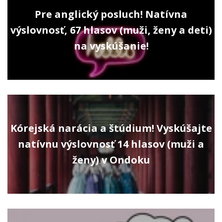
Pre anglický posluch! Natívna
výslovnosť, 67 hlasov (muži, ženy a deti)
na vyskúšanie!
Kórejská narácia a štúdium! Vyskúšajte
natívnu výslovnosť 14 hlasov (muži a
ženy) v Ondoku