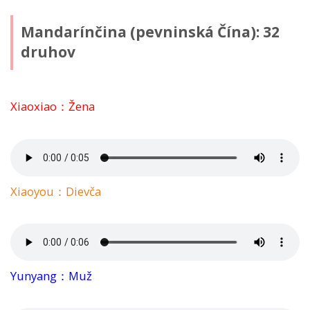
Mandarínčina (pevninská Čína): 32
druhov
Xiaoxiao：Žena
Xiaoyou：Dievča
Yunyang：Muž