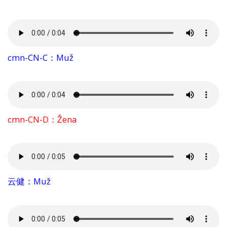
cmn-CN-C：Muž
cmn-CN-D：Žena
云健：Muž