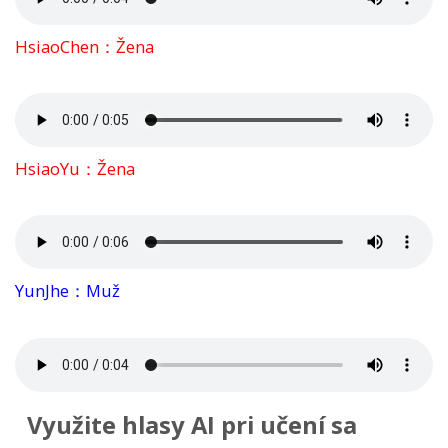
HsiaoChen：Žena
HsiaoYu：Žena
YunJhe：Muž
Využite hlasy AI pri učení sa