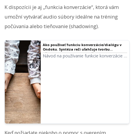
K dispozícii je aj „funkcia konverzácie“, ktorá vám
umožní vytvárať audio súbory ideálne na tréning
počúvania alebo tieňovanie (shadowing).
Ako používať funkciu konverzácie/dialógu v
Ondoku. Syntéza reči uľahčuje tvorbu
učebných materiálov na počúvanie a dlhých
Návod na používanie funkcie konverzácie v
textov! | Softvér na čítanie textu Ondoku
Ondoku s obrázkami. Predstavujeme
konkrétne príklady, na aké účely je možné
túto funkciu využiť.
Keď požiadate niekoho o pomoc s overením