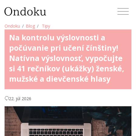
Ondoku
Blog
Tipy
Na kontrolu výslovnosti a
počúvanie pri učení čínštiny!
Natívna výslovnosť, vypočujte
si 41 rečníkov (ukážky) ženské,
mužské a dievčenské hlasy
22. júl 2026