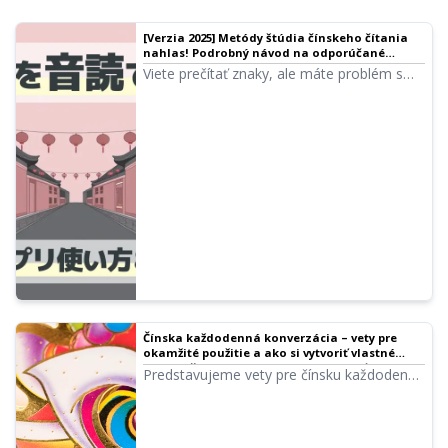
[Verzia 2025] Metódy štúdia čínskeho čítania
nahlas! Podrobný návod na odporúčané
stránky, aplikácie a vzorové texty | Softvér na
Viete prečítať znaky, ale máte problém s
čítanie textu Ondoku
výslovnosťou? Vyriešte tento problém!
Výber najlepších stránok a aplikácií na
čítanie čínštiny nahlas. Vysvetlenie, ako
využiť bezplatné Ondoku, tipy na
dosiahnutie výslovnosti na úrovni rodeného
hovoriaceho a vzorové texty.
Čínska každodenná konverzácia – vety pre
okamžité použitie a ako si vytvoriť vlastné
audio učebné materiály [s výslovnosťou] |
Predstavujeme vety pre čínsku každodennú
Softvér na čítanie textu Ondoku
konverzáciu spolu s audio materiálmi.
Okrem toho vám ukážeme, ako si vytvoriť
vlastné audio učebné materiály pre vaše