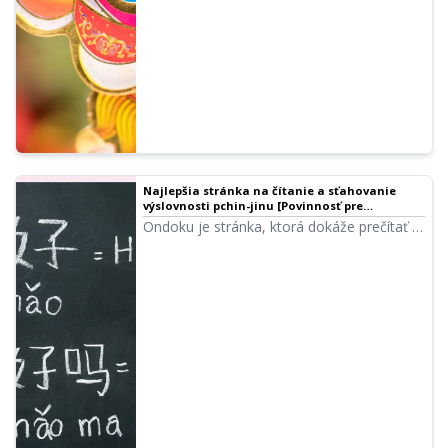
štúdium.
Najlepšia stránka na čítanie a sťahovanie
výslovnosti pchin-jinu [Povinnosť pre
študentov čínštiny] | Softvér na čítanie textu
Ondoku je stránka, ktorá dokáže prečítať a
Ondoku
stiahnuť texty v čínskych znakoch aj v
pchin-jine. Pomocou smartfónu môžete
dokonca nechať prečítať čínštinu priamo z
nasnímanej fotografie.