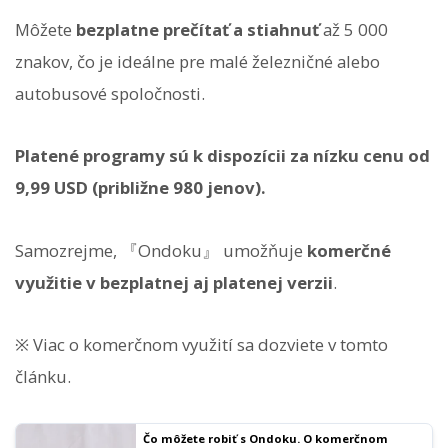
Môžete
bezplatne prečítať a stiahnuť
až 5 000
znakov, čo je ideálne pre malé železničné alebo
autobusové spoločnosti.
Platené programy sú k dispozícii za nízku cenu od
9,99 USD (približne 980 jenov).
Samozrejme, 『Ondoku』 umožňuje
komerčné
využitie v bezplatnej aj platenej verzii
.
※ Viac o komerčnom využití sa dozviete v tomto
článku.
Čo môžete robiť s Ondoku. O komerčnom