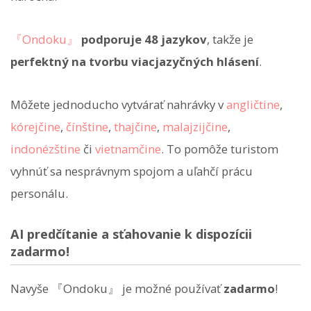
『Ondoku』
podporuje 48 jazykov
, takže je
perfektný na tvorbu viacjazyčných hlásení
.
Môžete jednoducho vytvárať nahrávky v
angličtine
,
kórejčine
,
čínštine
,
thajčine
,
malajzijčine
,
indonézštine
či
vietnamčine
. To pomôže turistom
vyhnúť sa nesprávnym spojom a uľahčí prácu
personálu.
AI predčítanie a sťahovanie k dispozícii
zadarmo!
Navyše 『Ondoku』 je možné používať
zadarmo
!