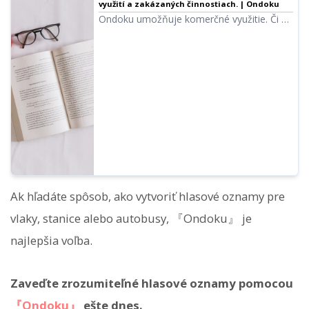
využití a zakázaných činnostiach. | Ondoku
Ondoku umožňuje komerčné využitie. Či už
ste jednotlivec alebo firma, akékoľvek
používanie za účelom priameho alebo
nepriameho finančného zisku sa považuje
za komerčné využitie. Pozor však na
stanovené zakázané činnosti. V tomto
článku si predstavíme, čo je povolené a čo
nie.
Ak hľadáte spôsob, ako vytvoriť hlasové oznamy pre
vlaky, stanice alebo autobusy, 『Ondoku』 je
najlepšia voľba.
Zaveďte zrozumiteľné hlasové oznamy pomocou
『Ondoku』
ešte dnes.