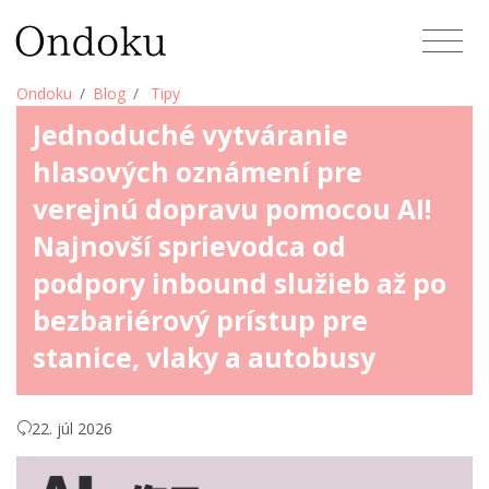
Ondoku
Blog
Tipy
Jednoduché vytváranie
hlasových oznámení pre
verejnú dopravu pomocou AI!
Najnovší sprievodca od
podpory inbound služieb až po
bezbariérový prístup pre
stanice, vlaky a autobusy
22. júl 2026