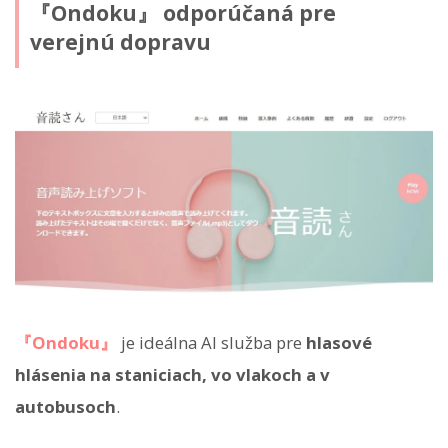
『Ondoku』 odporúčaná pre
verejnú dopravu
『Ondoku』
je ideálna AI služba pre
hlasové
hlásenia na staniciach, vo vlakoch a v
autobusoch
.