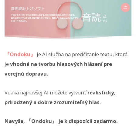
『Ondoku』
je AI služba na predčítanie textu, ktorá
je
vhodná na tvorbu hlasových hlásení pre
verejnú dopravu
.
Vďaka najnovšej AI môžete vytvoriť
realistický,
prirodzený a dobre zrozumiteľný hlas
.
Navyše, 『Ondoku』 je k dispozícii zadarmo.