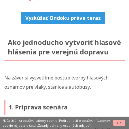
Vyskúšať Ondoku práve teraz
Ako jednoducho vytvoriť hlasové
hlásenia pre verejnú dopravu
Na záver si vysvetlíme postup tvorby hlasových
oznamov pre vlaky, stanice a autobusy.
1. Príprava scenára
Naša stránka používa súbory cookie. Podrobnosti o používaní súborov
OK
cookie nájdete v časti
„Zásady ochrany osobných údajov“
.