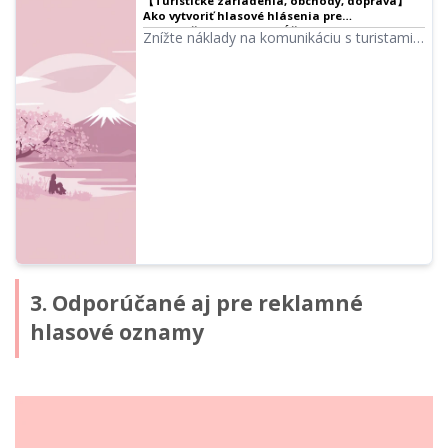
【Turistické zariadenia, obchody, doprava】
Ako vytvoriť hlasové hlásenia pre
zahraničných turistov! Účinné tipy na
Znížte náklady na komunikáciu s turistami!
viacjazyčných sprievodcov | Ondoku
Vytvárajte viacjazyčné hlásenia zadarmo a
jednoducho pomocou AI hlasu. Ondoku
podporuje 48 jazykov a je ideálne pre
turistické miesta, obchody a dopravu.
Zefektívnite prácu a zvýšte spokojnosť
zákazníkov!
3. Odporúčané aj pre reklamné
hlasové oznamy