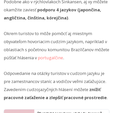
Podobne ako v rýchlovlakoch Šinkansen, aj vy môžete
okamžite zaviesť
podporu 4 jazykov (japončina,
angličtina, čínština, kórejčina)
.
Okrem turistov to môže pomôcť aj miestnym
obyvateľom hovoriacim cudzím jazykom, napríklad v
oblastiach s početnou komunitou Brazílčanov môžete
púšťať hlásenia v
portugalčine
.
Odpovedanie na otázky turistov v cudzom jazyku je
pre zamestnancov staníc a vodičov veľmi zaťažujúce.
Zavedením cudzojazyčných hlásení môžete
znížiť
pracovné zaťaženie a zlepšiť pracovné prostredie
.