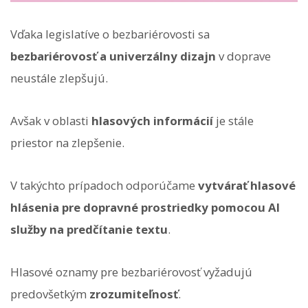
Vďaka legislatíve o bezbariérovosti sa
bezbariérovosť a univerzálny dizajn
v doprave
neustále zlepšujú.
Avšak v oblasti
hlasových informácií
je stále
priestor na zlepšenie.
V takýchto prípadoch odporúčame
vytvárať hlasové
hlásenia pre dopravné prostriedky pomocou AI
služby na predčítanie textu
.
Hlasové oznamy pre bezbariérovosť vyžadujú
predovšetkým
zrozumiteľnosť
.