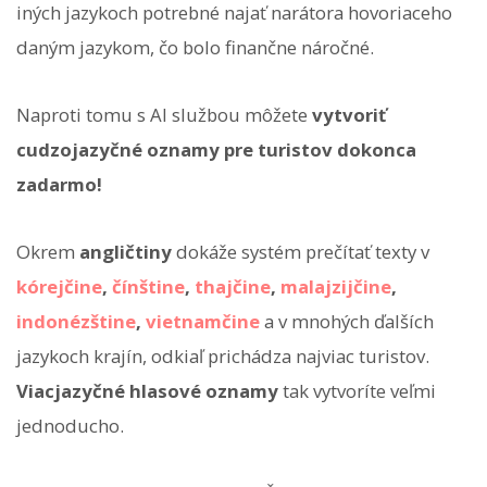
iných jazykoch potrebné najať narátora hovoriaceho
daným jazykom, čo bolo finančne náročné.
Naproti tomu s AI službou môžete
vytvoriť
cudzojazyčné oznamy pre turistov dokonca
zadarmo!
Okrem
angličtiny
dokáže systém prečítať texty v
kórejčine
,
čínštine
,
thajčine
,
malajzijčine
,
indonézštine
,
vietnamčine
a v mnohých ďalších
jazykoch krajín, odkiaľ prichádza najviac turistov.
Viacjazyčné hlasové oznamy
tak vytvoríte veľmi
jednoducho.