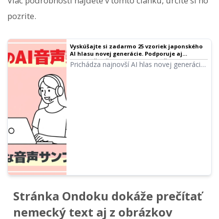
Viac podrobností nájdete v tomto článku, určite si ho
pozrite.
Vyskúšajte si zadarmo 25 vzoriek japonského
AI hlasu novej generácie. Podporuje aj
viacjazyčné čítanie | Softvér na čítanie textu
Prichádza najnovší AI hlas novej generácie,
Ondoku
ktorý dokáže generovať emocionálne
bohaté hlasy pomocou najnovšej
technológie AI! V tomto článku si môžete
vypočuť a vyskúšať vzorky nových AI hlasov
Ondoku. Pomocou voľného popisu môžete
určiť vyjadrenie emócií alebo čítať vo
viacerých jazykoch.
Stránka Ondoku dokáže prečítať
nemecký text aj z obrázkov