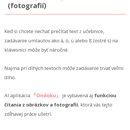
(fotografií)
Keď si chcete nechať prečítať text z učebnice,
zadávanie umlautov ako ä, ö, ü alebo ß (ostré s) na
klávesnici môže byť náročné.
Najmä pri dlhých textoch môže zadávanie trvať veľmi
dlho.
AI aplikácia
『Ondoku』
je vybavená aj
funkciou
čítania z obrázkov a fotografií
, ktorá vás tejto
zdĺhavej práce ušetrí.