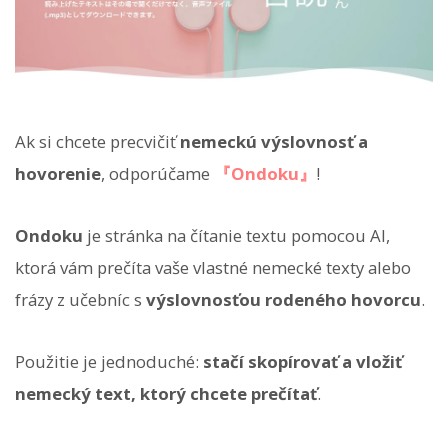
Ak si chcete precvičiť
nemeckú výslovnosť a
hovorenie
, odporúčame
『Ondoku』
!
Ondoku
je stránka na čítanie textu pomocou AI,
ktorá vám prečíta vaše vlastné nemecké texty alebo
frázy z učebníc s
výslovnosťou rodeného hovorcu
.
Použitie je jednoduché:
stačí skopírovať a vložiť
nemecký text, ktorý chcete prečítať
.