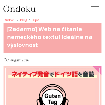
Ondoku
Blog
Tipy
[Zadarmo] Web na čítanie
nemeckého textu! Ideálne na
výslovnosť
7. august 2026