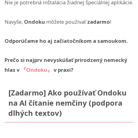
Nie je potrebná inštalácia žiadnej špeciálnej aplikácie.
Navyše,
Ondoku
môžete používať
zadarmo
!
Odporúčame ho aj začiatočníkom a samoukom.
Prečo si najprv nevyskúšať prirodzený nemecký
hlas v
『Ondoku』
v praxi?
[Zadarmo] Ako používať Ondoku
na AI čítanie nemčiny (podpora
dlhých textov)