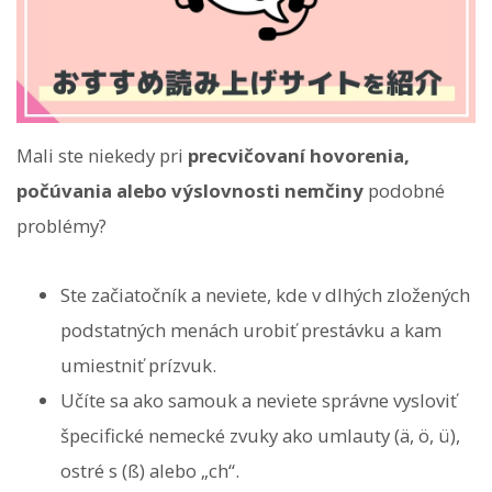
Mali ste niekedy pri
precvičovaní hovorenia,
počúvania alebo výslovnosti nemčiny
podobné
problémy?
Ste začiatočník a neviete, kde v dlhých zložených
podstatných menách urobiť prestávku a kam
umiestniť prízvuk.
Učíte sa ako samouk a neviete správne vysloviť
špecifické nemecké zvuky ako umlauty (ä, ö, ü),
ostré s (ß) alebo „ch“.