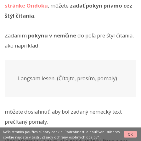
stránke Ondoku
, môžete
zadať pokyn priamo cez
štýl čítania
.
Zadaním
pokynu v nemčine
do poľa pre štýl čítania,
ako napríklad:
Langsam lesen. (Čítajte, prosím, pomaly)
môžete dosiahnuť, aby bol zadaný nemecký text
prečítaný pomaly.
Naša stránka používa súbory cookie. Podrobnosti o používaní súborov
OK
cookie nájdete v časti
„Zásady ochrany osobných údajov“
.