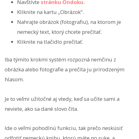
Navštívte
stránku Ondoku
.
Kliknite na kartu „Obrázok“.
Nahrajte obrázok (fotografiu), na ktorom je
nemecký text, ktorý chcete prečítať.
Kliknite na tlačidlo prečítať.
Iba týmito krokmi systém rozpozná nemčinu z
obrázka alebo fotografie a prečíta ju prirodzeným
hlasom.
Je to veľmi užitočné aj vtedy, keď sa učíte sami a
neviete, ako sa dané slovo číta.
Ide o veľmi pohodlnú funkciu, tak prečo neskúsiť
odfotiť nemeckú knihu, ktorú máte po ruke, a