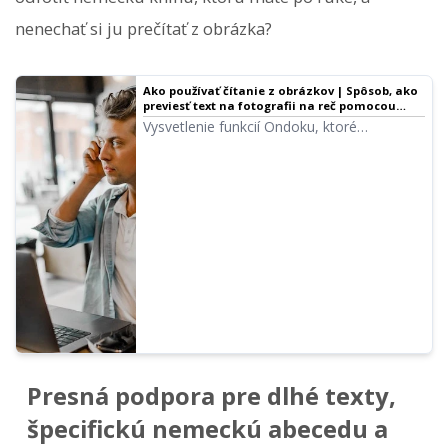
nenechať si ju prečítať z obrázka?
Ako používať čítanie z obrázkov | Spôsob, ako
previesť text na fotografii na reč pomocou
bezplatného OCR
Vysvetlenie funkcií Ondoku, ktoré
umožňujú rozpoznávanie textu z obrázkov
a fotografií (OCR) a jeho následné čítanie
nahlas. K dispozícii zadarmo. Na PC aj
smartfóne stačí nahrať obrázok a čítanie je
hotové za pár sekúnd.
Presná podpora pre dlhé texty,
špecifickú nemeckú abecedu a