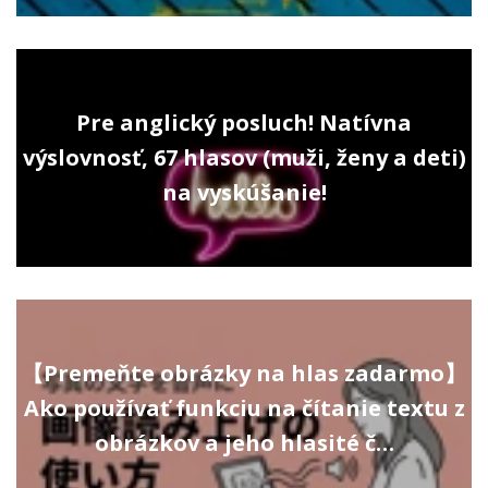
Pre anglický posluch! Natívna
výslovnosť, 67 hlasov (muži, ženy a deti)
na vyskúšanie!
【Premeňte obrázky na hlas zadarmo】
Ako používať funkciu na čítanie textu z
obrázkov a jeho hlasité č…