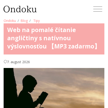
Ondoku
Blog
Tipy
Web na pomalé čítanie
angličtiny s natívnou
výslovnosťou 【MP3 zadarmo】
7. august 2026