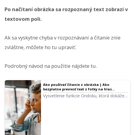
Po načítaní obrázka sa rozpoznaný text zobrazí v
textovom poli.
Ak sa vyskytne chyba v rozpoznávaní a čítanie znie
zvláštne, môžete ho tu upraviť.
Podrobný návod na použitie nájdete tu.
Ako používať čítanie z obrázka | Ako
bezplatne previesť text z fotky na hlas
pomocou OCR
Vysvetlenie funkcie Ondoku, ktorá dokáže
prečítať text z obrázkov a fotografií (OCR)
a premeniť ho na hlas. Je k dispozícii
zadarmo. Na PC aj smartfóne stačí nahrať
obrázok a čítanie je hotové za pár sekúnd.