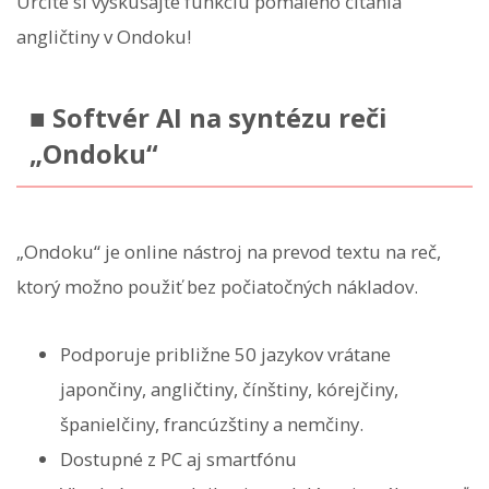
Určite si vyskúšajte funkciu pomalého čítania
angličtiny v Ondoku!
■ Softvér AI na syntézu reči
„Ondoku“
„Ondoku“ je online nástroj na prevod textu na reč,
ktorý možno použiť bez počiatočných nákladov.
Podporuje približne 50 jazykov vrátane
japončiny, angličtiny, čínštiny, kórejčiny,
španielčiny, francúzštiny a nemčiny.
Dostupné z PC aj smartfónu