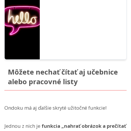
celého sveta. Môžete si vypočuť 67 druhov
anglických hlasov Ondoku.
Môžete nechať čítať aj učebnice
alebo pracovné listy
Ondoku má aj ďalšie skryté užitočné funkcie!
Jednou z nich je
funkcia „nahrať obrázok a prečítať