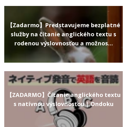
【Zadarmo】Predstavujeme bezplatné
služby na čítanie anglického textu s
rodenou výslovnosťou a možnos…
【ZADARMO】Čítanie anglického textu
s natívnou výslovnosťou | Ondoku