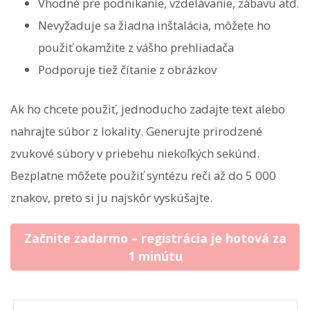
Vhodné pre podnikanie, vzdelávanie, zábavu atď.
Nevyžaduje sa žiadna inštalácia, môžete ho
použiť okamžite z vášho prehliadača
Podporuje tiež čítanie z obrázkov
Ak ho chcete použiť, jednoducho zadajte text alebo
nahrajte súbor z lokality. Generujte prirodzené
zvukové súbory v priebehu niekoľkých sekúnd.
Bezplatne môžete použiť syntézu reči až do 5 000
znakov, preto si ju najskôr vyskúšajte.
Začnite zadarmo – registrácia je hotová za
1 minútu