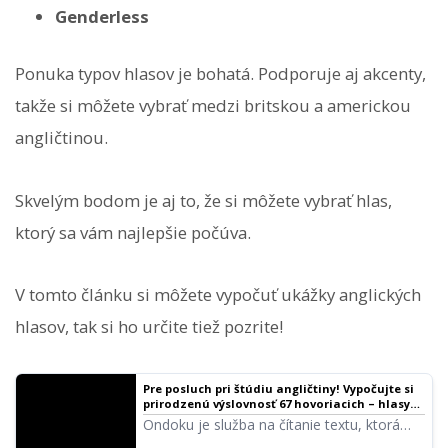
Genderless
Ponuka typov hlasov je bohatá. Podporuje aj akcenty,
takže si môžete vybrať medzi britskou a americkou
angličtinou.
Skvelým bodom je aj to, že si môžete vybrať hlas,
ktorý sa vám najlepšie počúva.
V tomto článku si môžete vypočuť ukážky anglických
hlasov, tak si ho určite tiež pozrite!
Pre posluch pri štúdiu angličtiny! Vypočujte si
prirodzenú výslovnosť 67 hovoriacich – hlasy
žien, mužov, dievčat aj chlapcov!
Ondoku je služba na čítanie textu, ktorá
dokáže vyslovovať slová v jazykoch z