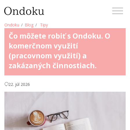
Ondoku
Blog
Tipy
Čo môžete robiť s Ondoku. O
komerčnom využití
(pracovnom využití) a
zakázaných činnostiach.
22. júl 2026