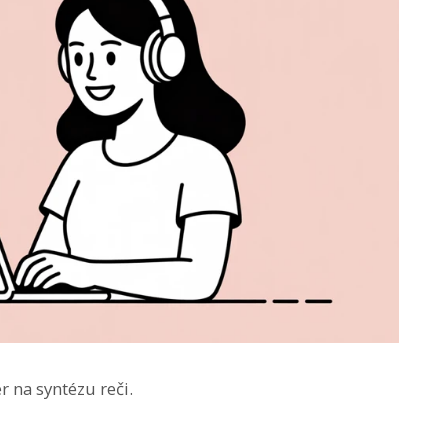
ér na syntézu reči.