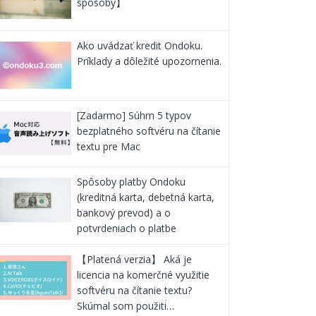
spôsoby】
Ako uvádzať kredit Ondoku.
Príklady a dôležité upozornenia.
[Zadarmo] Súhrn 5 typov
bezplatného softvéru na čítanie
textu pre Mac
Spôsoby platby Ondoku
(kreditná karta, debetná karta,
bankový prevod) a o
potvrdeniach o platbe
【Platená verzia】 Aká je
licencia na komerčné využitie
softvéru na čítanie textu?
Skúmal som použiti…