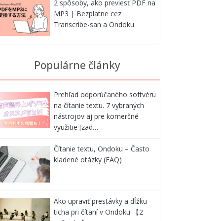
2 spôsoby, ako previesť PDF na
MP3 | Bezplatne cez
Transcribe-san a Ondoku
Populárne články
Prehľad odporúčaného softvéru
na čítanie textu. 7 vybraných
nástrojov aj pre komerčné
využitie [zad…
Čítanie textu, Ondoku – Často
kladené otázky (FAQ)
Ako upraviť prestávky a dĺžku
ticha pri čítaní v Ondoku 【2