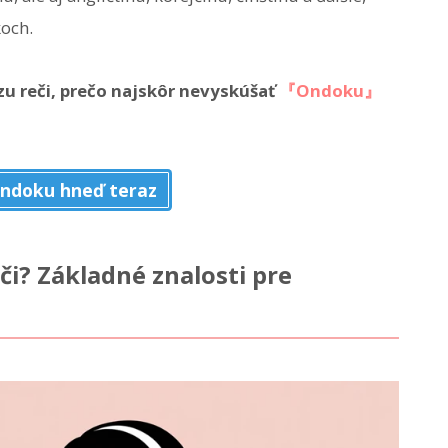
koch.
zu reči, prečo najskôr nevyskúšať
『Ondoku』
ndoku hneď teraz
či? Základné znalosti pre