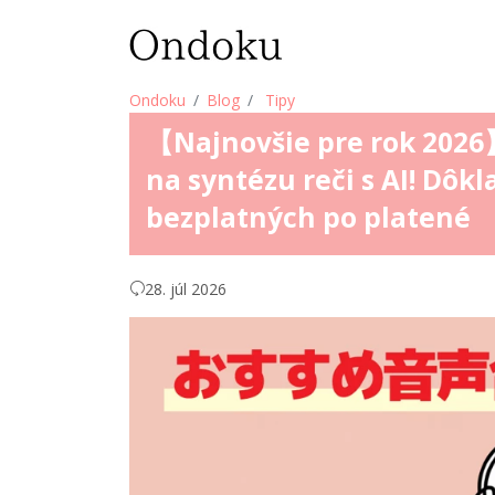
Ondoku
Blog
Tipy
【Najnovšie pre rok 2026
na syntézu reči s AI! Dôk
bezplatných po platené
28. júl 2026