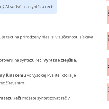
 AI softvér na syntézu reči!
uje text na prirodzený hlas, si v súčasnosti získava
softvéru na syntézu reči
výrazne zlepšila
.
bný ľudskému
vo vysokej kvalite, ktorá je
redčítavaním.
ntézu reči
môžete syntetizovať reč v