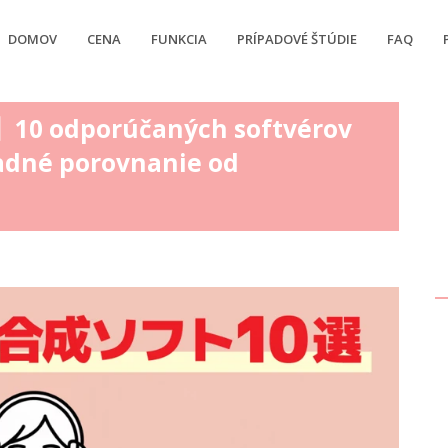
DOMOV
CENA
FUNKCIA
PRÍPADOVÉ ŠTÚDIE
FAQ
】10 odporúčaných softvérov
ladné porovnanie od