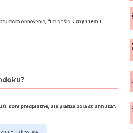
 dátumom obnovenia, čím došlo k
chybnému
Ondoku?
rušil som predplatné, ale platba bola stiahnutá“.
 a zrušil to, ale...