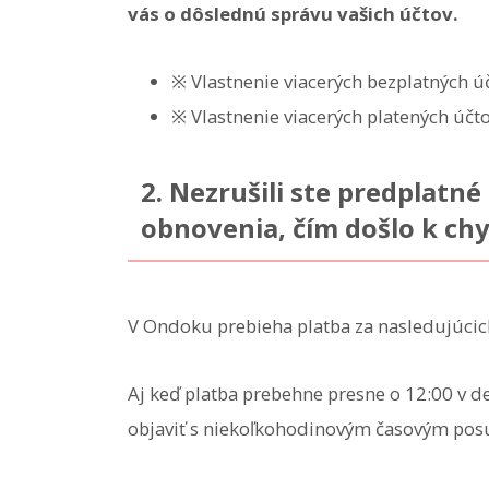
vás o dôslednú správu vašich účtov.
※ Vlastnenie viacerých bezplatných ú
※ Vlastnenie viacerých platených účto
2. Nezrušili ste predplat
obnovenia, čím došlo k c
V Ondoku prebieha platba za nasledujúcic
Aj keď platba prebehne presne o 12:00 v 
objaviť s niekoľkohodinovým časovým po