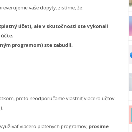
preverujeme vaše dopyty, zistíme, že:
ezplatný účet), ale v skutočnosti ste vykonali
 účte.
teným programom) ste zabudli.
tkom, preto neodporúčame vlastniť viacero účtov
).
li využívať viacero platených programov,
prosíme