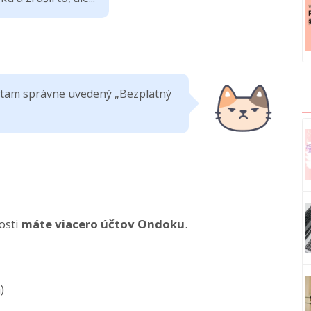
l tam správne uvedený „Bezplatný
osti
máte viacero účtov Ondoku
.
)