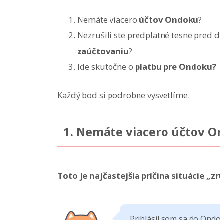
Nemáte viacero
účtov Ondoku
?
Nezrušili ste predplatné tesne pred
zaúčtovaniu
?
Ide skutočne o
platbu pre Ondoku?
Každý bod si podrobne vysvetlíme.
1. Nemáte viacero účtov 
Toto je najčastejšia príčina situácie „z
Prihlásil som sa do Ondoku