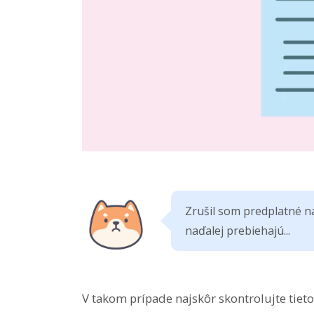
Zrušil som predplatné na
naďalej prebiehajú...
V takom prípade najskôr skontrolujte tieto t