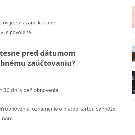
čtov je zakázané konanie.
v je povolené.
né tesne pred dátumom
hybnému zaúčtovaniu?
h 30 dní v deň obnovenia.
deň obnovenia, oznámenie o platbe kartou sa môže
sunom.