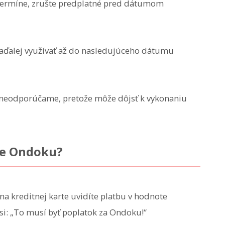
 termíne, zrušte predplatné pred dátumom
aďalej využívať až do nasledujúceho dátumu
neodporúčame, pretože môže dôjsť k vykonaniu
pre Ondoku?
 na kreditnej karte uvidíte platbu v hodnote
 si: „To musí byť poplatok za Ondoku!“