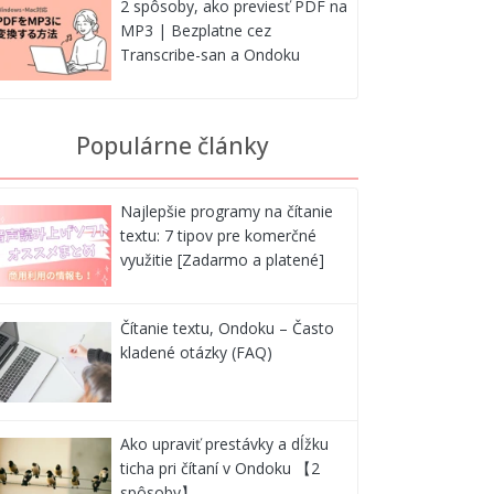
2 spôsoby, ako previesť PDF na
MP3 | Bezplatne cez
Transcribe-san a Ondoku
Populárne články
Najlepšie programy na čítanie
textu: 7 tipov pre komerčné
využitie [Zadarmo a platené]
Čítanie textu, Ondoku – Často
kladené otázky (FAQ)
Ako upraviť prestávky a dĺžku
ticha pri čítaní v Ondoku 【2
spôsoby】