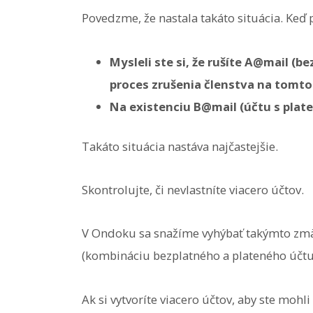
Povedzme, že nastala takáto situácia. Keď 
Mysleli ste si, že rušíte A@mail (b
proces zrušenia členstva na tomto
Na existenciu B@mail (účtu s pla
Takáto situácia nastáva najčastejšie.
Skontrolujte, či nevlastníte viacero účtov.
V Ondoku sa snažíme vyhýbať takýmto zmä
(kombináciu bezplatného a plateného účtu
Ak si vytvoríte viacero účtov, aby ste moh