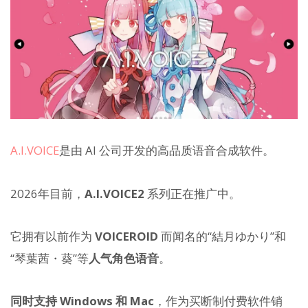
A.I.VOICE
是由 AI 公司开发的高品质语音合成软件。
2026年目前，
A.I.VOICE2
系列正在推广中。
它拥有以前作为
VOICEROID
而闻名的“結月ゆかり”和
“琴葉茜・葵”等
人气角色语音
。
同时支持 Windows 和 Mac
，作为买断制付费软件销