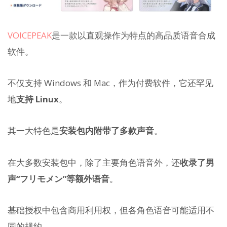
VOICEPEAK
是一款以直观操作为特点的高品质语音合成
软件。
不仅支持 Windows 和 Mac，作为付费软件，它还罕见
地
支持 Linux
。
其一大特色是
安装包内附带了多款声音
。
在大多数安装包中，除了主要角色语音外，还
收录了男
声“フリモメン”等额外语音
。
基础授权中包含商用利用权，但各角色语音可能适用不
同的规约。