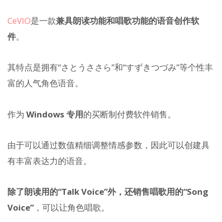
CeVIO
是一款
兼具朗读功能和唱歌功能的语音创作软
件
。
其特点是拥有“さとうささら”和“すずきつづみ”等个性丰
富的人气角色语音。
作为
Windows 专用
的买断制付费软件销售。
由于可以通过数值精细调整情感参数，因此可以创建具
有丰富表达力的语音。
除了朗读用的“Talk Voice”外，还销售唱歌用的“Song
Voice”
，可以让角色唱歌。