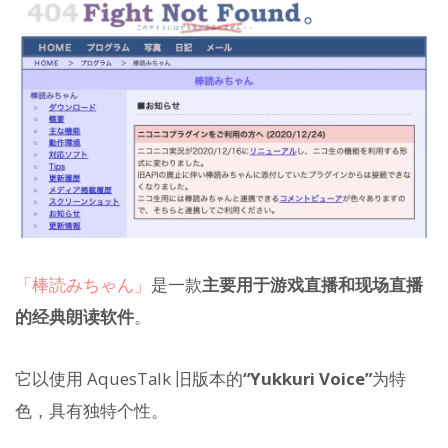
「棒読みちゃん」
是一款
主要用于游戏直播和现场直播
的经典朗读软件
。
它以使用 AquesTalk 旧版本的
“Yukkuri Voice”
为特
色，具有独特个性。