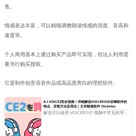
售。
情感表达丰富，可以精细调整朗读情感的强度、音高和
速度等。
个人商用基本上通过购买产品即可实现，但法人利用需
要另行购买授权。
它是制作创意语音作品或高品质旁白的理想软件。
A.I.VOICE2完全指南！详细解说VOICEROID后继软件的
特点、安装方法及用法｜文本朗读软件 Ondoku
解说可以使用 VOICEROID 视频中常见的琴葉
茜・葵、結月ゆかり的 A.I.VOICE2 的特点和
用法。详细介绍从安装方法到语音导出的全过
程。