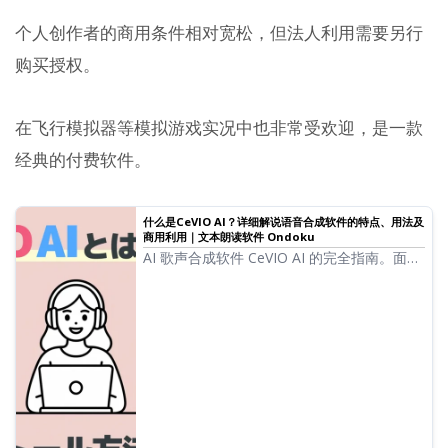
个人创作者的商用条件相对宽松，但法人利用需要另行
购买授权。
在飞行模拟器等模拟游戏实况中也非常受欢迎，是一款
经典的付费软件。
什么是CeVIO AI？详细解说语音合成软件的特点、用法及
商用利用｜文本朗读软件 Ondoku
AI 歌声合成软件 CeVIO AI 的完全指南。面向
初学者解说さとうささら・すずきつづみ等的
人气角色特点、购买方法及商用时的注意事
项。