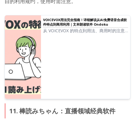
自的利用规约，使用时需注意。
VOICEVOX用法完全指南！详细解说从AI免费语音合成软
件特点到商用利用｜文本朗读软件 Ondoku
从 VOICEVOX 的特点到用法、商用时的注意
事项进行详细解说。完全指南这款可以使用ず
んだもん等热门角色语音进行朗读的免费 AI
语音合成软件。
11. 棒読みちゃん：直播领域经典软件