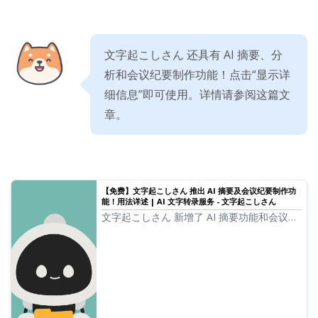
文字起こしさん 还具有 AI 摘要、分
析和会议纪要制作功能！点击“显示详
细信息”即可使用。详情请参阅这篇文
章。
【免费】文字起こしさん 推出 AI 摘要及会议纪要制作功
能！用法详述 | AI 文字转录服务 - 文字起こしさん
文字起こしさん 新增了 AI 摘要功能和会议纪
要制作功能！通过该功能，可以轻松摘要由音
频转录的长文本。会议纪要也只需按下按钮即
可轻松制作！这能让您的日常工作、学习和信
息整理变得更加顺畅。