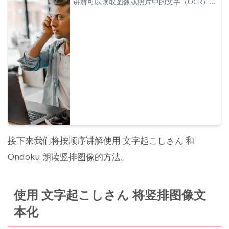
讲解可以读取图像或照片中的文字（OCR）并
以语音朗读的『Ondoku』功能。可以免费使
用。无论是在电脑还是手机上，只需上传图
像，短短几秒内即可完成朗读。
接下来我们将按顺序讲解使用 文字起こしさん 和
Ondoku 朗读竖排图像的方法。
使用 文字起こしさん 将竖排图像文
本化