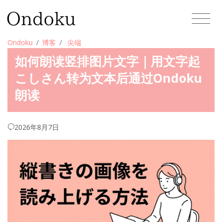
Ondoku
博客
尖端
如何朗读竖排图片文字｜用文字起
こしさん转为文本后通过Ondoku
朗读
2026年8月7日