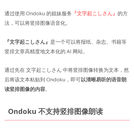
通过使用 Ondoku 的姐妹服务
『文字起こしさん』
的方
法，可以将竖排图像语音化。
『文字起こしさん』
是一个可以将报纸、杂志、书籍等
竖排文章高精度地文本化的 AI 网站。
通过先在 文字起こしさん 中将竖排图像转换为文本，然
后将该文本粘贴到 Ondoku，即可
以清晰易听的语音朗
读竖排图像的内容
。
Ondoku 不支持竖排图像朗读