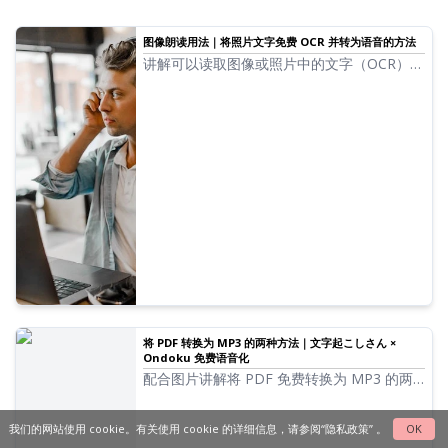
图像朗读用法｜将照片文字免费 OCR 并转为语音的方法
讲解可以读取图像或照片中的文字（OCR）并
以语音朗读的『Ondoku』功能。可以免费使
用。无论是在电脑还是手机上，只需上传图
像，短短几秒内即可完成朗读。
将 PDF 转换为 MP3 的两种方法｜文字起こしさん ×
Ondoku 免费语音化
配合图片讲解将 PDF 免费转换为 MP3 的两
种方法。推荐方法是先在 文字起こしさん 中
文本化，然后在 Ondoku 中朗读。重点在于
我们的网站使用 cookie。有关使用 cookie 的详细信息，请参阅
“隐私政策”
。
OK
可以编辑文本后再进行语音化。对于页数较多