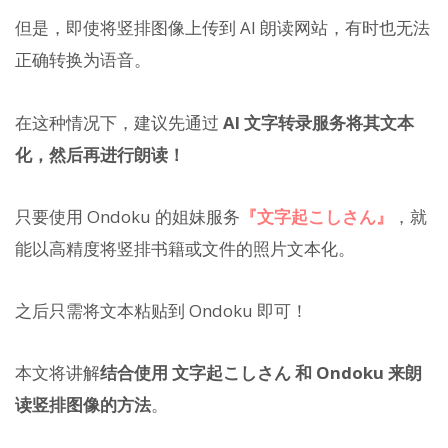
但是，即使将竖排图像上传到 AI 朗读网站，有时也无法
正确转换为语音。
在这种情况下，建议先通过
AI 文字转录服务将其文本
化，然后再进行朗读！
只要使用 Ondoku 的姐妹服务
『文字起こしさん』
，就
能以高精度将竖排书籍或文件的照片文本化。
之后只需将文本粘贴到 Ondoku 即可！
本文将讲解
结合使用 文字起こしさん 和 Ondoku 来朗
读竖排图像的方法
。