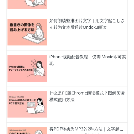
如何朗读竖排图片文字｜用文字起こしさ
ん转为文本后通过Ondoku朗读
iPhone视频配音教程｜仅需iMovie即可实
现
什么是PC版Chrome朗读模式？图解阅读
模式使用方法
将PDF转换为MP3的2种方法｜文字起こ