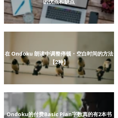
的优点和缺点
在 Ondoku 朗读中调整停顿・空白时间的方法
【2种】
Ondoku的付费Basic Plan字数真的有2本书