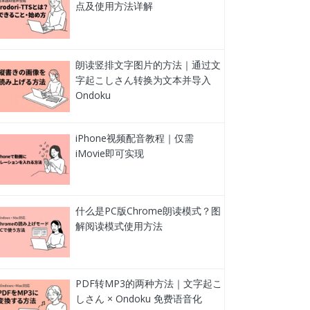
点及使用方法详解
朗读竖排文字图片的方法｜通过文
字起こしさん转换为文本并导入
Ondoku
iPhone视频配音教程｜仅需
iMovie即可实现
什么是PC版Chrome朗读模式？图
解阅读模式使用方法
PDF转MP3的两种方法｜文字起こ
しさん × Ondoku 免费语音化