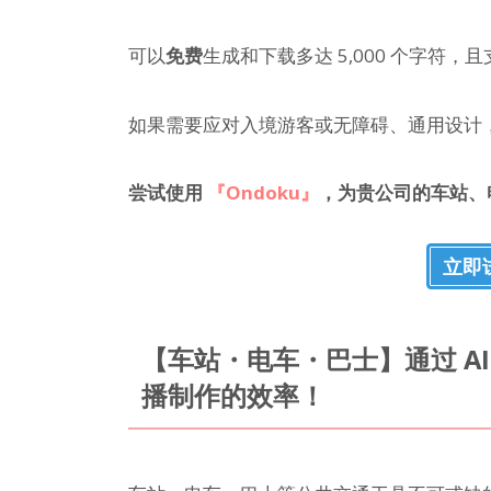
可以
免费
生成和下载多达 5,000 个字符，且
如果需要应对入境游客或无障碍、通用设计，推
尝试使用
『Ondoku』
，为贵公司的车站、
立即试
【车站・电车・巴士】通过 A
播制作的效率！