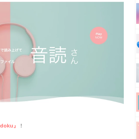
doku』
！