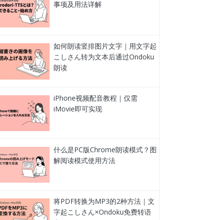
事项及用法详解
如何朗读竖排图片文字｜用文字起
こしさん转为文本后通过Ondoku
朗读
iPhone视频配音教程｜仅需
iMovie即可实现
什么是PC版Chrome朗读模式？图
解阅读模式使用方法
将PDF转换为MP3的2种方法｜文
字起こしさん×Ondoku免费转语