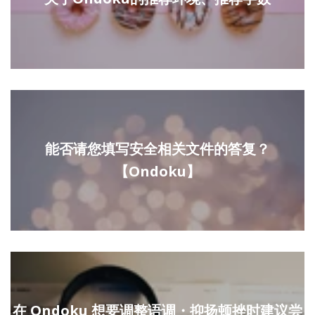
能否请您填写安全相关文件的答复？
【Ondoku】
在 Ondoku 想要调整语调・抑扬顿挫时建议尝