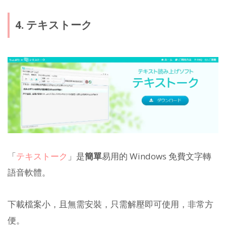
4. テキストーク
「
テキストーク
」是
簡單
易用的 Windows 免費文字轉
語音軟體。
下載檔案小，且無需安裝，只需解壓即可使用，非常方
便。