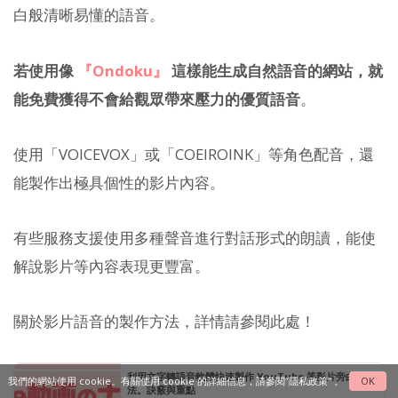
白般清晰易懂的語音。
若使用像
『Ondoku』
這樣能生成自然語音的網站，就
能免費獲得不會給觀眾帶來壓力的優質語音
。
使用「VOICEVOX」或「COEIROINK」等角色配音，還
能製作出極具個性的影片內容。
有些服務支援使用多種聲音進行對話形式的朗讀，能使
解說影片等內容表現更豐富。
關於影片語音的製作方法，詳情請參閱此處！
利用文字轉語音軟體快速製作 YouTube 等影片旁白的方
我們的網站使用 cookie。有關使用 cookie 的詳細信息，請參閱
“隱私政策”
。
OK
法。訣竅與重點