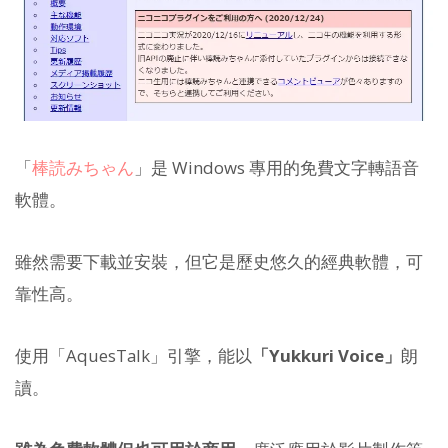
「
棒読みちゃん
」是 Windows 專用的免費文字轉語音
軟體。
雖然需要下載並安裝，但它是歷史悠久的經典軟體，可
靠性高。
使用「AquesTalk」引擎，能以
「Yukkuri Voice」
朗
讀。