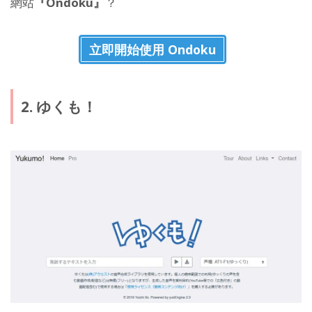
網站
『Ondoku』
？
立即開始使用 Ondoku
2. ゆくも！