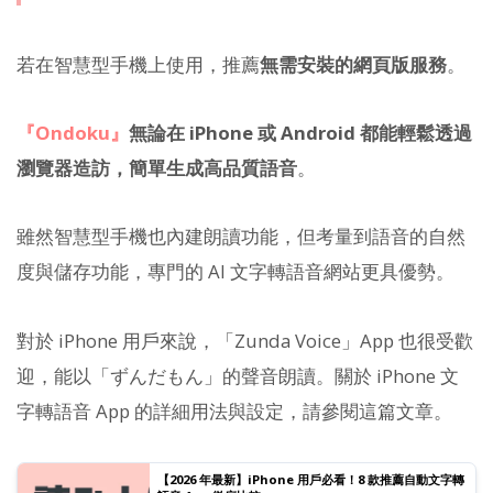
若在智慧型手機上使用，推薦
無需安裝的網頁版服務
。
『Ondoku』
無論在 iPhone 或 Android 都能輕鬆透過
瀏覽器造訪，簡單生成高品質語音
。
雖然智慧型手機也內建朗讀功能，但考量到語音的自然
度與儲存功能，專門的 AI 文字轉語音網站更具優勢。
對於 iPhone 用戶來說，「Zunda Voice」App 也很受歡
迎，能以「ずんだもん」的聲音朗讀。關於 iPhone 文
字轉語音 App 的詳細用法與設定，請參閱這篇文章。
【2026 年最新】iPhone 用戶必看！8 款推薦自動文字轉