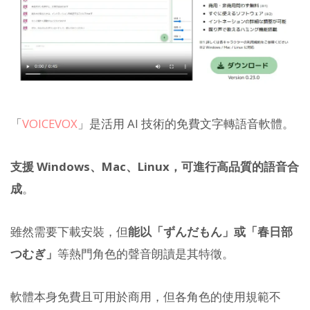
「
VOICEVOX
」是活用 AI 技術的免費文字轉語音軟體。
支援 Windows、Mac、Linux，可進行高品質的語音合
成
。
雖然需要下載安裝，但
能以「ずんだもん」或「春日部
つむぎ」
等熱門角色的聲音朗讀是其特徵。
軟體本身免費且可用於商用，但各角色的使用規範不