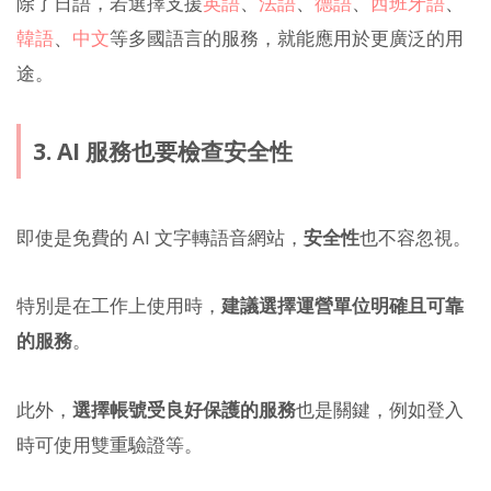
除了日語，若選擇支援
英語
、
法語
、
德語
、
西班牙語
、
韓語
、
中文
等多國語言的服務，就能應用於更廣泛的用
途。
3. AI 服務也要檢查安全性
即使是免費的 AI 文字轉語音網站，
安全性
也不容忽視。
特別是在工作上使用時，
建議選擇運營單位明確且可靠
的服務
。
此外，
選擇帳號受良好保護的服務
也是關鍵，例如登入
時可使用雙重驗證等。