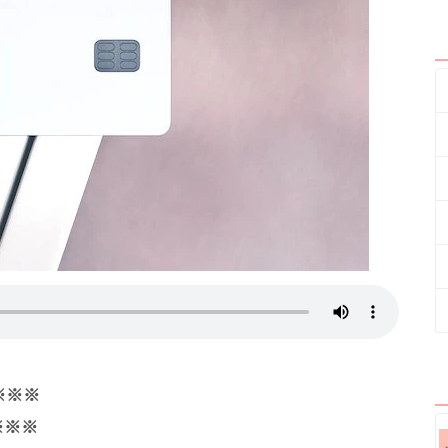
。※※※
※※※