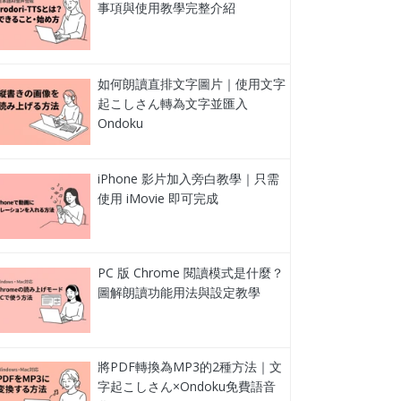
事項與使用教學完整介紹
如何朗讀直排文字圖片｜使用文字
起こしさん轉為文字並匯入
Ondoku
iPhone 影片加入旁白教學｜只需
使用 iMovie 即可完成
PC 版 Chrome 閱讀模式是什麼？
圖解朗讀功能用法與設定教學
將PDF轉換為MP3的2種方法｜文
字起こしさん×Ondoku免費語音