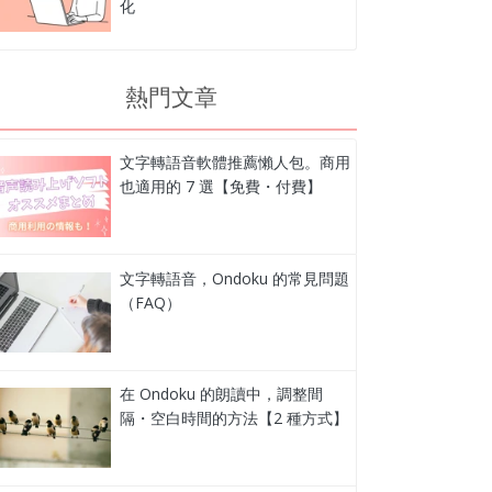
化
熱門文章
文字轉語音軟體推薦懶人包。商用
也適用的 7 選【免費・付費】
文字轉語音，Ondoku 的常見問題
（FAQ）
在 Ondoku 的朗讀中，調整間
隔・空白時間的方法【2 種方式】