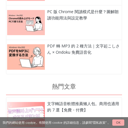
PC 版 Chrome 閱讀模式是什麼？圖解朗
讀功能用法與設定教學
PDF 轉 MP3 的 2 種方法｜文字起こしさ
ん × Ondoku 免費語音化
熱門文章
文字轉語音軟體推薦懶人包。商用也適用
的 7 選【免費・付費】
我們的網站使用 cookie。有關使用 cookie 的詳細信息，請參閱
“隱私政策”
。
OK