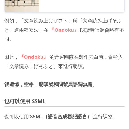
例如，「文章読み上げソフト」與「文章読み上げそふ
と」這兩種寫法，在
『Ondoku』
朗讀時語調會略有不
同。
因此，
『Ondoku』
的營運團隊在製作旁白時，會輸入
「文章読み上げそふと」來進行朗讀。
很遺憾，空格、驚嘆號和問號與語調無關
。
也可以使用 SSML
也可以使用
SSML（語音合成標記語言）
進行調整。