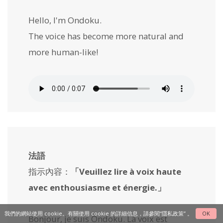
Hello, I'm Ondoku.
The voice has become more natural and
more human-like!
法語
指示內容：
「
Veuillez lire à voix haute
avec enthousiasme et énergie.
」
我們的網站使用 cookie。有關使用 cookie 的詳細信息，請參閱
“隱私政策”
。
OK
Bonjour, je suis Ondoku. La voix est