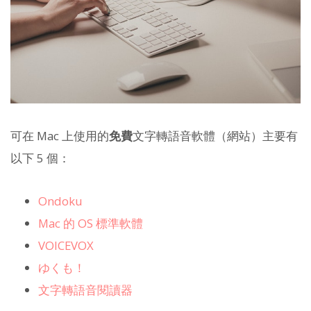
可在 Mac 上使用的
免費
文字轉語音軟體（網站）主要有
以下 5 個：
Ondoku
Mac 的 OS 標準軟體
VOICEVOX
ゆくも！
文字轉語音閱讀器