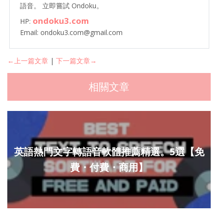
語音。 立即嘗試 Ondoku。
ondoku3.com
HP:
Email: ondoku3.com@gmail.com
←上一篇文章
|
下一篇文章→
相關文章
英語熱門文字轉語音軟體推薦精選。5選【免
費・付費・商用】