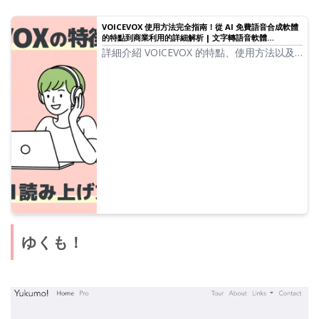
VOICEVOX 使用方法完全指南！從 AI 免費語音合成軟體
的特點到商業利用的詳細解析 | 文字轉語音軟體
Ondoku
詳細介紹 VOICEVOX 的特點、使用方法以及
商業利用時的注意事項。這份完全指南將帶您
使用「ずんだもん」等熱門角色聲音進行文字
朗讀的免費 AI 語音合成軟體。
ゆくも！