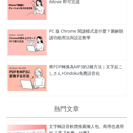
iMovie 即可完成
PC 版 Chrome 閱讀模式是什麼？圖解朗
讀功能用法與設定教學
將PDF轉換為MP3的2種方法｜文字起こ
しさん×Ondoku免費語音化
熱門文章
文字轉語音軟體推薦懶人包。商用也適用
的 7 選【免費・付費】