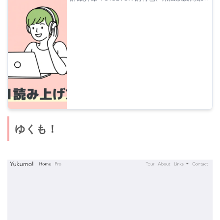
利用時的注意事項。這是一份完整指南，教您
如何使用「ずんだもん」等熱門角色的聲音進
行朗讀的免費 AI 語音合成軟體。
ゆくも！