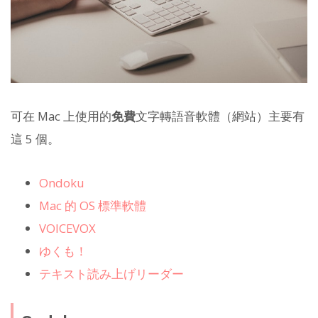
可在 Mac 上使用的
免費
文字轉語音軟體（網站）主要有
這 5 個。
Ondoku
Mac 的 OS 標準軟體
VOICEVOX
ゆくも！
テキスト読み上げリーダー