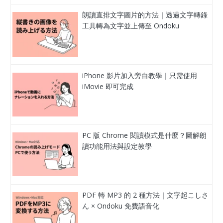
朗讀直排文字圖片的方法｜透過文字轉錄
工具轉為文字並上傳至 Ondoku
iPhone 影片加入旁白教學｜只需使用
iMovie 即可完成
PC 版 Chrome 閱讀模式是什麼？圖解朗
讀功能用法與設定教學
PDF 轉 MP3 的 2 種方法｜文字起こしさ
ん × Ondoku 免費語音化