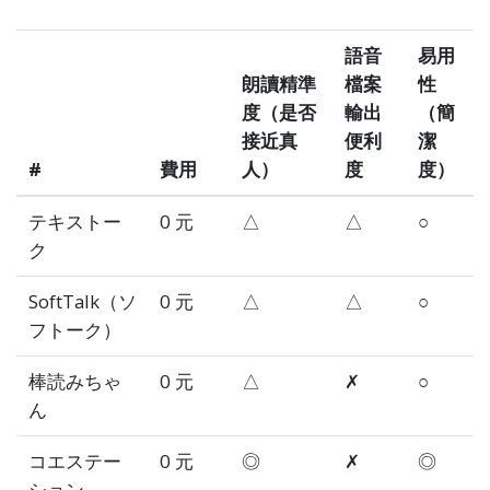
語音
易用
朗讀精準
檔案
性
度（是否
輸出
（簡
接近真
便利
潔
#
費用
人）
度
度）
テキストー
0 元
△
△
○
ク
SoftTalk（ソ
0 元
△
△
○
フトーク）
棒読みちゃ
0 元
△
✗
○
ん
コエステー
0 元
◎
✗
◎
ション