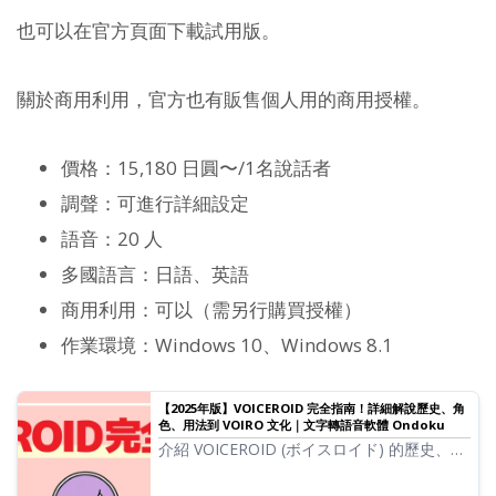
也可以在官方頁面下載試用版。
關於商用利用，官方也有販售個人用的商用授權。
價格：15,180 日圓〜/1名說話者
調聲：可進行詳細設定
語音：20 人
多國語言：日語、英語
商用利用：可以（需另行購買授權）
作業環境：Windows 10、Windows 8.1
【2025年版】VOICEROID 完全指南！詳細解說歷史、角
色、用法到 VOIRO 文化｜文字轉語音軟體 Ondoku
介紹 VOICEROID (ボイスロイド) 的歷史、角
色、以及 2025 年最新的用法。也解說了結月
ゆかり、琴葉茜・葵等熱門角色與 VOIRO 文