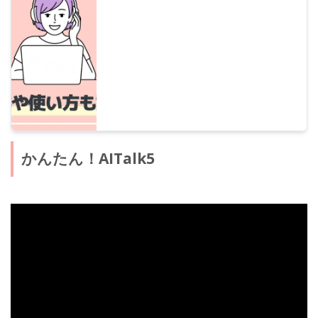
化、VoiChevi 以及軟體通話（Software
Talk）。
かんたん！AITalk5