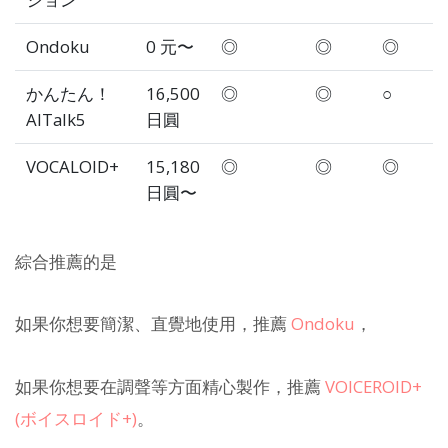
Ondoku
0 元〜
◎
◎
◎
かんたん！
16,500
◎
◎
○
AITalk5
日圓
VOCALOID+
15,180
◎
◎
◎
日圓〜
綜合推薦的是
如果你想要簡潔、直覺地使用，推薦
Ondoku
，
如果你想要在調聲等方面精心製作，推薦
VOICEROID+
(ボイスロイド+)
。