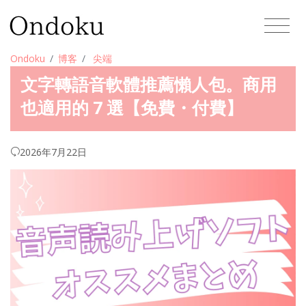
Ondoku
博客
尖端
文字轉語音軟體推薦懶人包。商用
也適用的 7 選【免費・付費】
2026年7月22日