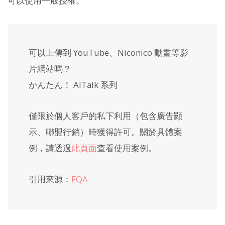
可以使用一般授權。
可以上傳到 YouTube、Niconico 動畫等影
片網站嗎？
かんたん！ AITalk 系列
僅限於個人客戶的私下利用（包含廣告顯
示、聯盟行銷）時獲得許可。關於具體案
例，請透過
此頁面
查看使用案例。
引用來源：
FQA