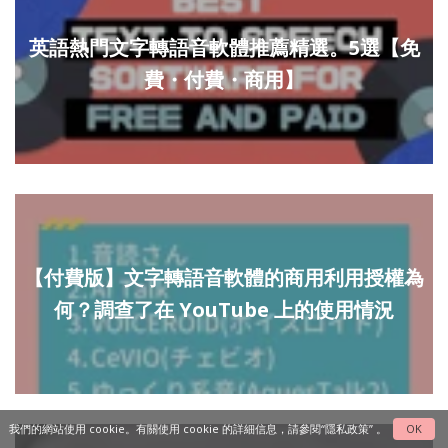
英語熱門文字轉語音軟體推薦精選。5選【免
費・付費・商用】
【付費版】文字轉語音軟體的商用利用授權為
何？調查了在 YouTube 上的使用情況
我們的網站使用 cookie。有關使用 cookie 的詳細信息，請參閱
“隱私政策”
。
OK