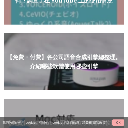
何？調查了在 YouTube 上的使用情況
【免費・付費】各公司語音合成引擎總整理。
介紹哪些軟體使用哪些引擎
【免費】5 款 Mac 適用免費文字轉語音軟體推
我們的網站使用 cookie。有關使用 cookie 的詳細信息，請參閱
“隱私政策”
。
OK