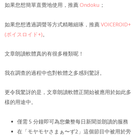
如果您想簡單直覺地使用，推薦
Ondoku
；
如果您想透過調聲等方式精雕細琢，推薦
VOICEROID+
(ボイスロイド+)
。
文章朗讀軟體真的有很多種類呢！
我在調查的過程中也對軟體之多感到驚訝。
更令我驚訝的是，文章朗讀軟體正開始被應用於如此多
樣的用途中。
僅需 5 分鐘即可為您彙整每日新聞並朗讀的服務
在「モヤモヤさまぁ〜ず2」這個節目中被用於旁