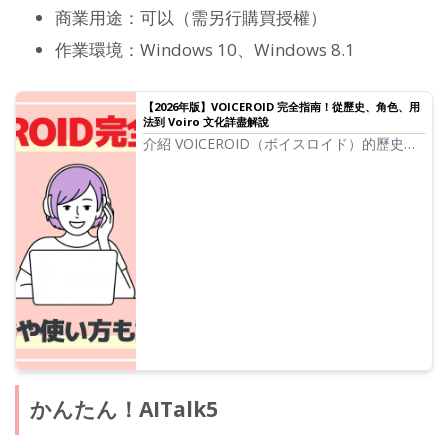
商業用途：可以（需另行購買授權）
作業環境：Windows 10、Windows 8.1
【2026年版】VOICEROID 完全指南！從歷史、角色、用
法到 Voiro 文化詳盡解說
介紹 VOICEROID（ボイスロイド）的歷史、
角色、2026 年最新用法。也解說了結月ゆか
り與琴葉茜・葵等熱門角色與 Voiro 文化、
Voicevi 以及軟體談話（Software Talk）。
かんたん！AITalk5