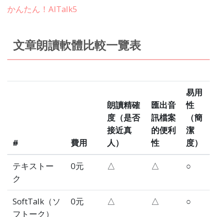
かんたん！AITalk5
文章朗讀軟體比較一覽表
易用
朗讀精確
匯出音
性
度（是否
訊檔案
（簡
接近真
的便利
潔
#
費用
人）
性
度）
テキストー
0元
△
△
○
ク
SoftTalk（ソ
0元
△
△
○
フトーク）