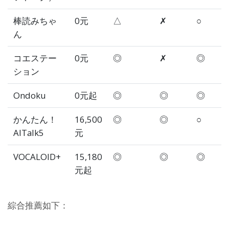
棒読みちゃ
0元
△
✗
○
ん
コエステー
0元
◎
✗
◎
ション
Ondoku
0元起
◎
◎
◎
かんたん！
16,500
◎
◎
○
AITalk5
元
VOCALOID+
15,180
◎
◎
◎
元起
綜合推薦如下：