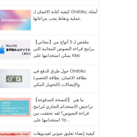
كيفية كتابة الائتمان لـ Ondoku. أمثلة
عملية ونقاط يجب مراعاتها.
【مجاني】ملخص لـ 5 أنواع من
برامج قراءة النصوص المجانية التي
يمكن استخدامها على Mac
حول طرق الدفع في Ondoku
(بطاقة الائتمان، بطاقة الخصم،
التحويل البنكي) والإيصالات
【النسخة المدفوعة】 ما هي
تراخيص الاستخدام التجاري لبرامج
قراءة النصوص؟ لقد تحققت من
استخدامها على Yo…
كيفية إنشاء تعليق صوتي لفيديوهات