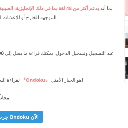
بما أنه
يدعم أكثر من 48 لغة بما في ذلك الإنجليزية، الصينية، والكورية
في فيديوهات YouTube الموجهة للخارج أو للإعلانات الموجهة للسياح الأجانب.
عند التسجيل وتسجيل الدخول، يمكنك قراءة ما يصل إلى
000
هو الخيار الأمثل!
『Ondoku』
إذا كنت تبحث عن تطبيق أو برنامج AI لقراءة النصوص، فإن
مجاناً
جرب استخدام Ondoku الآن