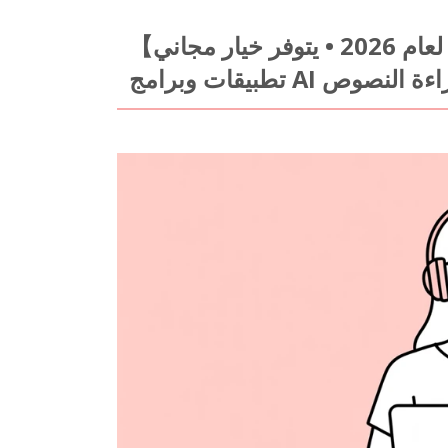
【أحدث إصدار لعام 2026 • يتوفر خيار مجاني】 شرح كيفية اختيار
ت وبرامج AI لقراءة النصوص