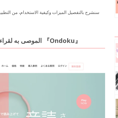
سنشرح بالتفصيل الميزات وكيفية الاستخدام، من التطبيقات
【مجاني】 تطبيق AI الموصى به لقراءة النصوص 『Ondoku』