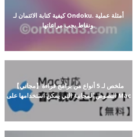
كيفية كتابة الائتمان لـ Ondoku. أمثلة عملية
ونقاط يجب مراعاتها.
【مجاني】ملخص لـ 5 أنواع من برامج قراءة
النصوص المجانية التي يمكن استخدامها على Mac