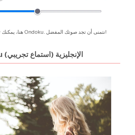
هنا، يمكنك تجربة الاستماع (استماع تجريبي) لأصوات متحدثي Ondoku. نتمنى أن تجد صوتك المفضل!
تجربة الاستماع لأصوات Ondoku الإنجليزية (استماع تجريبي)