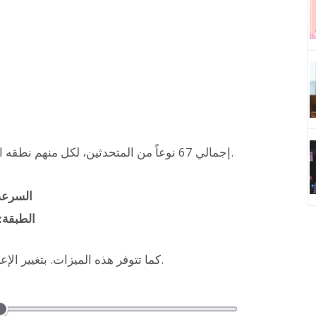
إجمالي 67 نوعاً من المتحدثين، لكل منهم نطقه الخاص، مما يتيح لك سماع أصوات إنجليزية واقعية.
السرعة
الطبقة:
كما تتوفر هذه الميزات. بتغيير الإعدادات، يتغير الانطباع وتتغير سهولة الاستماع أيضاً.