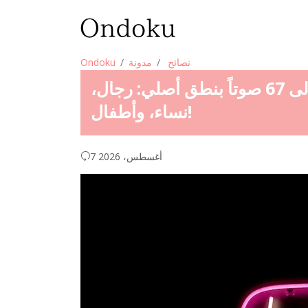
نصائح
مدونة
Ondoku
لتعلم الاستماع بالإنجليزية! استمع إلى 67 صوتاً بنطق أصلي: رجال،
نساء، وأطفال!
7 أغسطس، 2026