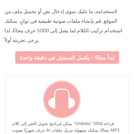
لاستخدامه، ما عليك سوى إدخال نص أو تحميل ملف من
الموقع. قم بإنشاء ملفات صوتية طبيعية في ثوانٍ. يمكنك
استخدام تركيب الكلام لما يصل إلى 5000 حرف مجانًا، لذا
يرجى تجربته أولاً.
ابدأ مجانًا - يكتمل التسجيل في دقيقة واحدة
يمكن لبرنامج تحويل النص إلى كلام "Ondoku" قراءة 5000
حرف شهريًا بصوت AI مجانًا. يمكنك بسهولة تنزيل ملفات MP3