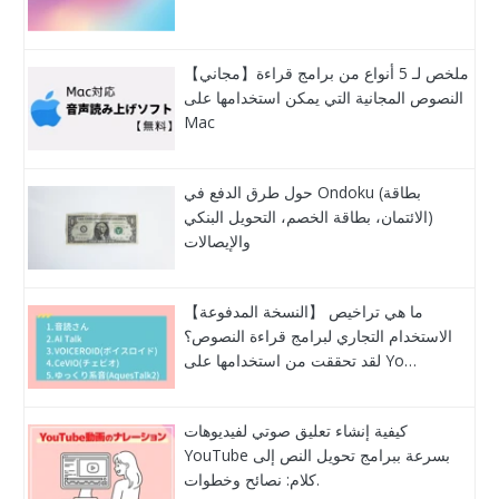
【مجاني】ملخص لـ 5 أنواع من برامج قراءة
النصوص المجانية التي يمكن استخدامها على
Mac
حول طرق الدفع في Ondoku (بطاقة
الائتمان، بطاقة الخصم، التحويل البنكي)
والإيصالات
【النسخة المدفوعة】 ما هي تراخيص
الاستخدام التجاري لبرامج قراءة النصوص؟
لقد تحققت من استخدامها على Yo…
كيفية إنشاء تعليق صوتي لفيديوهات
YouTube بسرعة ببرامج تحويل النص إلى
كلام: نصائح وخطوات.