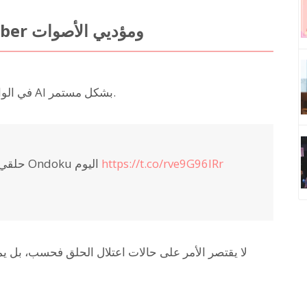
يستخدمه الآخرون أيضًا مثل VTuber ومؤديي الأصوات
في الواقع، يتزايد عدد الأشخاص الذين يستخدمون صوت AI بشكل مستمر.
https://t.co/rve9G96lRr
حلقي يؤلمني كثيرًا لدرجة أنني أتحدث باستخدام Ondoku اليوم
لا يقتصر الأمر على حالات اعتلال الحلق فحسب، بل يم