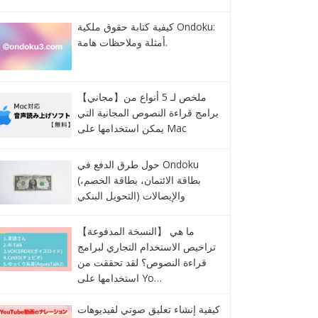
كيفية كتابة حقوق ملكية Ondoku:
أمثلة وملاحظات هامة.
【مجاني】ملخص لـ 5 أنواع من
برامج قراءة النصوص المجانية التي
يمكن استخدامها على Mac
حول طرق الدفع في Ondoku
(بطاقة الائتمان، بطاقة الخصم،
التحويل البنكي) والإيصالات
【النسخة المدفوعة】 ما هي
تراخيص الاستخدام التجاري لبرامج
قراءة النصوص؟ لقد تحققت من
استخدامها على Yo…
كيفية إنشاء تعليق صوتي لفيديوهات