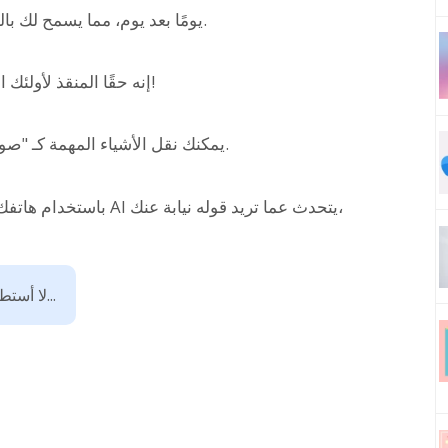
تتطور تقنية صوت AI يومًا بعد يوم، مما يسمح لك بالتواصل بلغة منطوقة طبيعية.
إنه حقًا المنقذ لأولئك الذين يجدون صعوبة في التحدث بسبب آلام الحلق!
مع صوت AI، يمكنك نقل الأشياء المهمة كـ "صوت" بديل لك، حتى أثناء إراحة حلقك.
باستخدام هاتفك الذكي أو جهاز الكمبيوتر الخاص بك، يمكنك جعل AI يتحدث عما تريد قوله نيابة عنك،
لا أستطيع التحدث لأن صوتي لا يخرج...