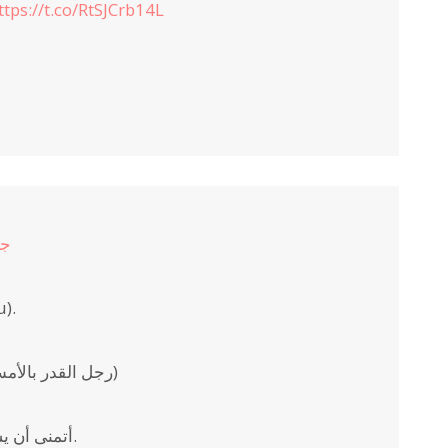
ttps://t.co/RtSJCrb14L
#ج
لقد كان ب
(رجل القدر بالأمس بدا ممتعًا أيضًا. يجب أن أشاهد الأرشيف)
أتمنى أن يشفى حلق ميكوتشي في أقرب وقت ممكن.