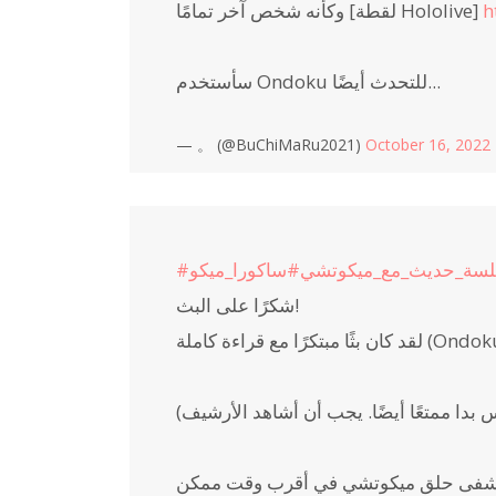
h
وكأنه شخص آخر تمامًا [لقطة Hololive]
سأستخدم Ondoku للتحدث أيضًا...
— 。 (@BuChiMaRu2021)
October 16, 2022
لسة_حديث_مع_ميكوتشي
#ساكورا_ميكو
شكرًا على البث!
ثًا مبتكرًا مع قراءة كاملة (Ondoku).