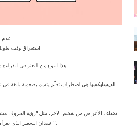
عدم ا
استغراق وقت طويل ف
هذا النوع من التعثر في القراءة والكتابة لا يمت بصلة للقدرات الذهنية في الحقيقة.
الديسليكسيا
هي اضطراب تعلّم يتسم بصعوبة بالغة في ق
تختلف الأعراض من شخص لآخر، مثل "رؤية الحروف مشوهة"
"فقدان السطر الذي يقرأه"، ولكن القاسم المشترك هو أنهم "ليسوا كسالى".