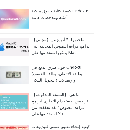
كيفية كتابة حقوق ملكية Ondoku:
أمثلة وملاحظات هامة.
【مجاني】ملخص لـ 5 أنواع من
برامج قراءة النصوص المجانية التي
يمكن استخدامها على Mac
حول طرق الدفع في Ondoku
(بطاقة الائتمان، بطاقة الخصم،
التحويل البنكي) والإيصالات
【النسخة المدفوعة】 ما هي
تراخيص الاستخدام التجاري لبرامج
قراءة النصوص؟ لقد تحققت من
استخدامها على Yo…
كيفية إنشاء تعليق صوتي لفيديوهات