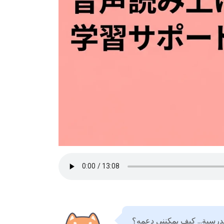
مدرسية... كيف يمكنني دعمه؟