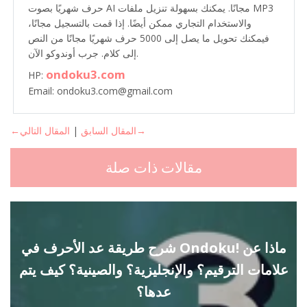
حرف شهريًا بصوت AI مجانًا. يمكنك بسهولة تنزيل ملفات MP3
والاستخدام التجاري ممكن أيضًا. إذا قمت بالتسجيل مجانًا،
فيمكنك تحويل ما يصل إلى 5000 حرف شهريًا مجانًا من النص
إلى كلام. جرب أوندوكو الآن.
ondoku3.com
HP:
Email: ondoku3.com@gmail.com
المقال التالي→
←المقال السابق
|
مقالات ذات صلة
شرح طريقة عد الأحرف في Ondoku! ماذا عن
علامات الترقيم؟ والإنجليزية؟ والصينية؟ كيف يتم
عدها؟