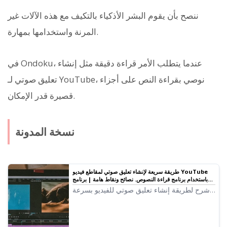
ننصح بأن يقوم البشر الأذكياء بالتكيف مع هذه الآلات غير
المرنة واستخدامها بمهارة.
في Ondoku، عندما يتطلب الأمر قراءة دقيقة مثل إنشاء
تعليق صوتي لـ YouTube، نوصي بقراءة النص على أجزاء
قصيرة قدر الإمكان.
نسخة المدونة
طريقة سريعة لإنشاء تعليق صوتي لمقاطع فيديو YouTube
باستخدام برنامج قراءة النصوص. نصائح ونقاط هامة | برنامج
قراءة النصوص Ondoku
شرح لطريقة إنشاء تعليق صوتي للفيديو بسرعة
باستخدام Ondoku. شرح مبسط يبدأ من كيفية
إعداد السيناريو، طريقة استخدام Ondoku، ضبط
التنغيم الطبيعي، وصولاً إلى نصائح التحرير في