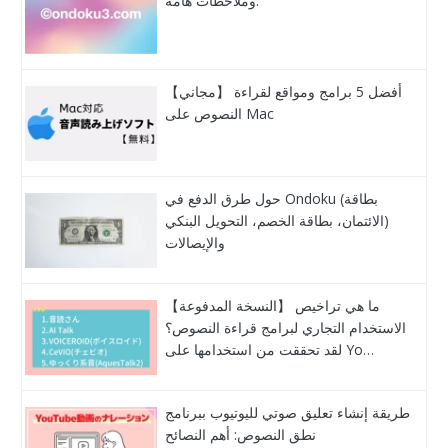
وملاحظات هامة.
【مجاني】 أفضل 5 برامج ومواقع لقراءة
النصوص على Mac
حول طرق الدفع في Ondoku (بطاقة
الائتمان، بطاقة الخصم، التحويل البنكي)
والإيصالات
【النسخة المدفوعة】 ما هي تراخيص
الاستخدام التجاري لبرامج قراءة النصوص؟
لقد تحققت من استخدامها على Yo…
طريقة إنشاء تعليق صوتي لليوتيوب ببرنامج
نطق النصوص: أهم النصائح