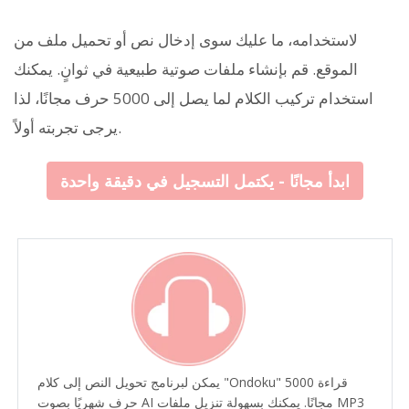
لاستخدامه، ما عليك سوى إدخال نص أو تحميل ملف من
الموقع. قم بإنشاء ملفات صوتية طبيعية في ثوانٍ. يمكنك
استخدام تركيب الكلام لما يصل إلى 5000 حرف مجانًا، لذا
يرجى تجربته أولاً.
ابدأ مجانًا - يكتمل التسجيل في دقيقة واحدة
يمكن لبرنامج تحويل النص إلى كلام "Ondoku" قراءة 5000
حرف شهريًا بصوت AI مجانًا. يمكنك بسهولة تنزيل ملفات MP3