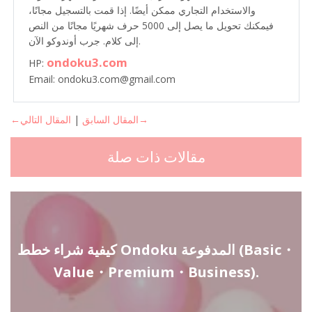
والاستخدام التجاري ممكن أيضًا. إذا قمت بالتسجيل مجانًا،
فيمكنك تحويل ما يصل إلى 5000 حرف شهريًا مجانًا من النص
إلى كلام. جرب أوندوكو الآن.
ondoku3.com
HP:
Email: ondoku3.com@gmail.com
المقال التالي→
←المقال السابق
|
مقالات ذات صلة
كيفية شراء خطط Ondoku المدفوعة (Basic・
Value・Premium・Business).