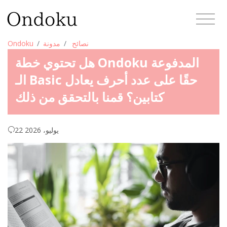
نصائح
مدونة
Ondoku
هل تحتوي خطة Ondoku المدفوعة
الـ Basic حقًا على عدد أحرف يعادل
كتابين؟ قمنا بالتحقق من ذلك
22 يوليو، 2026