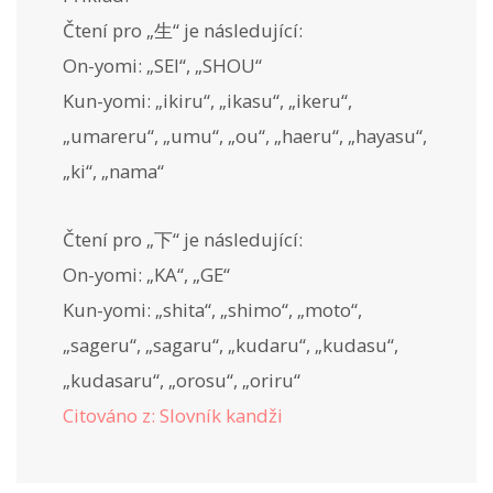
Čtení pro „生“ je následující:
On-yomi: „SEI“, „SHOU“
Kun-yomi: „ikiru“, „ikasu“, „ikeru“,
„umareru“, „umu“, „ou“, „haeru“, „hayasu“,
„ki“, „nama“
Čtení pro „下“ je následující:
On-yomi: „KA“, „GE“
Kun-yomi: „shita“, „shimo“, „moto“,
„sageru“, „sagaru“, „kudaru“, „kudasu“,
„kudasaru“, „orosu“, „oriru“
Citováno z: Slovník kandži