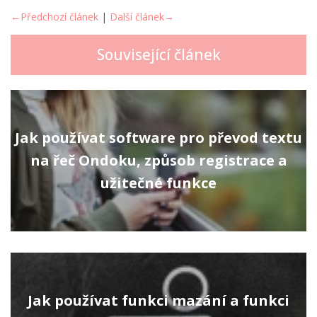
←Předchozí článek
|
Další článek→
Související článek
Jak používat software pro převod textu
na řeč Ondoku, způsob registrace a
užitečné funkce
Jak používat funkci mazání a funkci