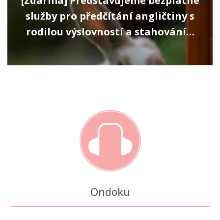
[Zdarma] Představujeme bezplatné
služby pro předčítání angličtiny s
rodilou výslovností a stahování…
Ondoku