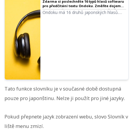
Zdarma si poslechněte 16 typů hlasů softwaru
pro předčítání textu Ondoku. Změňte dojem
úpravou výšky hlasu | Software pro předčítání
Ondoku má 16 druhů japonských hlasů.
textu Ondoku
Samozřejmě jsou k dispozici mužské i
ženské hlasy. Připravili jsme pro vás ukázky
8 běžně používaných japonských hlasů a
také ukázky toho, jak znějí po úpravě výšky
každého z nich.
Tato funkce slovníku je v současné době dostupná
pouze pro japonštinu. Nelze ji použít pro jiné jazyky.
Pokud přepnete jazyk zobrazení webu, slovo Slovník v
liště menu zmizí.