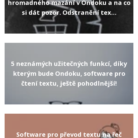
hromadného mazání v Ondoku a na co
si dát pozor. Odstranění tex…
5 neznámých užitečných funkcí, díky
kterým bude Ondoku, software pro
čtení textu, ještě pohodlnější!
Software pro převod textu na řeč