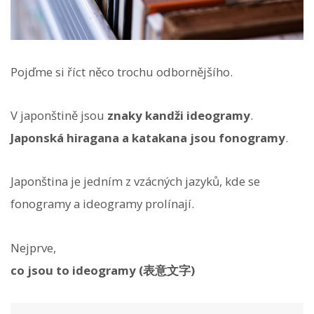
Pojďme si říct něco trochu odbornějšího.
V japonštině jsou
znaky kandži ideogramy
.
Japonská hiragana a katakana jsou fonogramy
.
Japonština je jedním z vzácných jazyků, kde se
fonogramy a ideogramy prolínají.
Nejprve,
co jsou to ideogramy (表意文字)