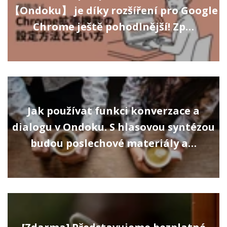
【Ondoku】 je díky rozšíření pro Google
Chrome ještě pohodlnější! Zp…
Jak používat funkci konverzace a
dialogu v Ondoku. S hlasovou syntézou
budou poslechové materiály a…