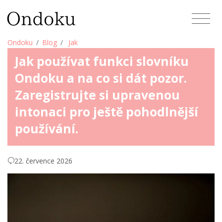
Ondoku
Blog
Jak
Jak používat funkci slovníku
Ondoku a na co si dát pozor.
Zaregistrujte si upravenou
intonaci pro ještě pohodlnější
používání.
22. července 2026