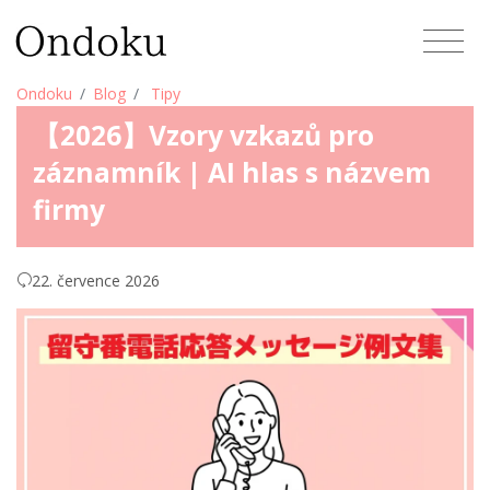
Ondoku
Blog
Tipy
【2026】Vzory vzkazů pro
záznamník | AI hlas s názvem
firmy
22. července 2026