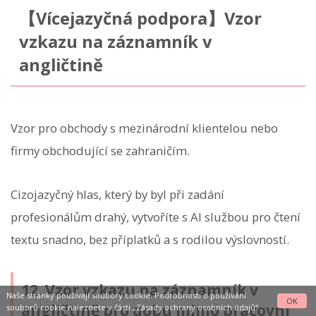
【Vícejazyčná podpora】Vzor
vzkazu na záznamník v
angličtině
Vzor pro obchody s mezinárodní klientelou nebo
firmy obchodující se zahraničím.
Cizojazyčný hlas, který by byl při zadání
profesionálům drahý, vytvoříte s AI službou pro čtení
textu snadno, bez příplatků a s rodilou výslovností.
12. Vzor vzkazu na záznamník v
Naše stránky používají soubory cookie. Podrobnosti o používání
OK
angličtině pro dobu mimo pracovní
souborů cookie naleznete v části
„Zásady ochrany osobních údajů“
.