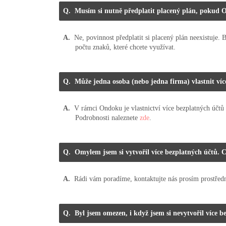
Musím si nutně předplatit placený plán, pokud
Ne, povinnost předplatit si placený plán neexistuje. 
počtu znaků, které chcete využívat.
Může jedna osoba (nebo jedna firma) vlastnit víc
V rámci Ondoku je vlastnictví více bezplatných účtů
Podrobnosti naleznete
zde
.
Omylem jsem si vytvořil více bezplatných účtů.
Rádi vám poradíme, kontaktujte nás prosím prostře
Byl jsem omezen, i když jsem si nevytvořil více b