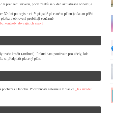
lo k přetížení serveru, počet znaků se v den aktualizace obnovuje
ce 30 dní po registraci. V případě placeného plánu je datem příští
ž platba a obnovení probíhají současně.
bu kontroly zbývajících znaků
y uvést kredit (atribuci). Pokud data používáte pro účely, kde
te si předplatit placený plán.
las pochází z Ondoku. Podrobnosti naleznete v článku
„Jak uvádět