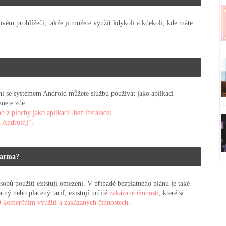
ovém prohlížeči, takže ji můžete využít kdykoli a kdekoli, kde máte
ní se systémem Android můžete službu používat jako aplikaci
znete zde:
z plochy jako aplikaci [bez instalace]
í Android]“
.
darma?
obů použití existují omezení. V případě bezplatného plánu je také
atný nebo placený tarif, existují určité
zakázané činnosti
, které si
 komerčním využití a zakázaných činnostech
.