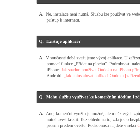
Ne, instalace není nutná. Službu lze používat ve web
přístup k internetu.
Existuje aplikace?
V současné době zvažujeme vývoj aplikace. U zaříze
pomocí funkce „Přidat na plochu“. Podrobnosti nale
iPhone:
Jak snadno používat Ondoku na iPhonu přímo 
Android:
„Jak nainstalovat aplikaci Ondoku [zařízen
Mohu službu využívat ke komerčním účelům i z
Ano, komerční využití je možné, ale u některých způs
nutné uvést kredit. Bez ohledu na to, zda jde o bezpl
prosím předem ověřte. Podrobnosti najdete v sekci
O