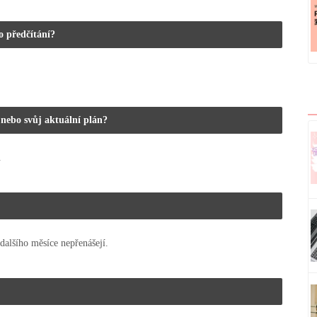
o předčítání?
nebo svůj aktuální plán?
.
dalšího měsíce nepřenášejí.