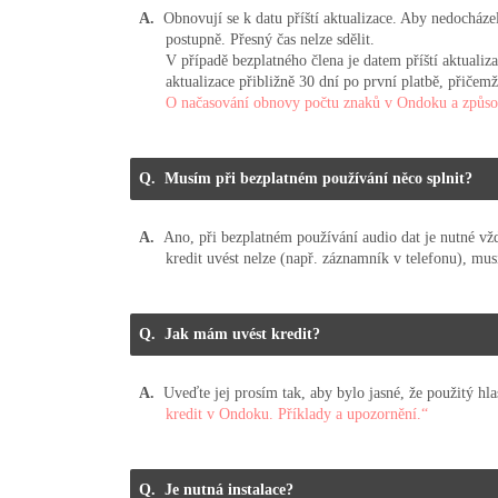
Obnovují se k datu příští aktualizace. Aby nedocháze
postupně. Přesný čas nelze sdělit.
V případě bezplatného člena je datem příští aktualiza
aktualizace přibližně 30 dní po první platbě, přičem
O načasování obnovy počtu znaků v Ondoku a způso
Musím při bezplatném používání něco splnit?
Ano, při bezplatném používání audio dat je nutné vžd
kredit uvést nelze (např. záznamník v telefonu), musí
Jak mám uvést kredit?
Uveďte jej prosím tak, aby bylo jasné, že použitý h
kredit v Ondoku. Příklady a upozornění.“
Je nutná instalace?