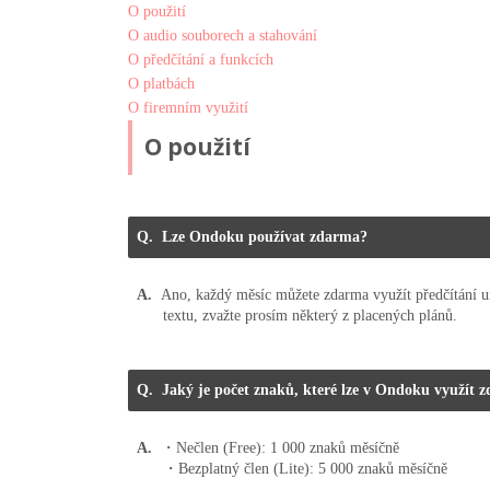
O použití
O audio souborech a stahování
O předčítání a funkcích
O platbách
O firemním využití
O použití
Lze Ondoku používat zdarma?
Ano, každý měsíc můžete zdarma využít předčítání ur
textu, zvažte prosím některý z placených plánů.
Jaký je počet znaků, které lze v Ondoku využít 
・Nečlen (Free): 1 000 znaků měsíčně
・Bezplatný člen (Lite): 5 000 znaků měsíčně