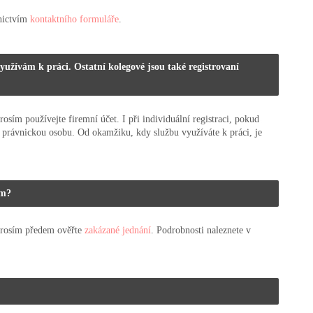
dnictvím
kontaktního formuláře
.
užívám k práci. Ostatní kolegové jsou také registrovaní
osím používejte firemní účet. I při individuální registraci, pokud
na právnickou osobu. Od okamžiku, kdy službu využíváte k práci, je
em?
 prosím předem ověřte
zakázané jednání
. Podrobnosti naleznete v