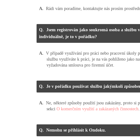
Rádi vám poradíme, kontaktujte nás prosím prostře
Jsem registrován jako soukromá osoba a službu vy
individuálně, je to v pořádku?
V případě využívání pro práci nebo pracovní úkoly pr
službu využíváte k práci, je na vás pohlíženo jako 
vyžadována smlouva pro firemní účet.
Je v pořádku používat službu jakýmkoli způsob
Ne, některé způsoby použití jsou zakázány, proto si
sekci
O komerčním využití a zakázaných činnostech
.
Nemohu se přihlásit k Ondoku.