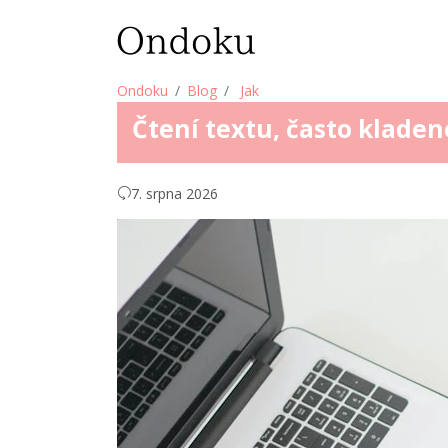
Ondoku
Blog
Jak
Čtení textu, často klade
7. srpna 2026