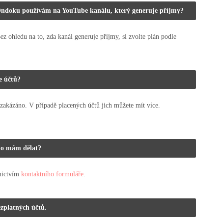
 Ondoku používám na YouTube kanálu, který generuje příjmy?
Bez ohledu na to, zda kanál generuje příjmy, si zvolte plán podle
e účtů?
 zakázáno. V případě placených účtů jich můžete mít více.
 Co mám dělat?
dnictvím
kontaktního formuláře
.
ezplatných účtů.