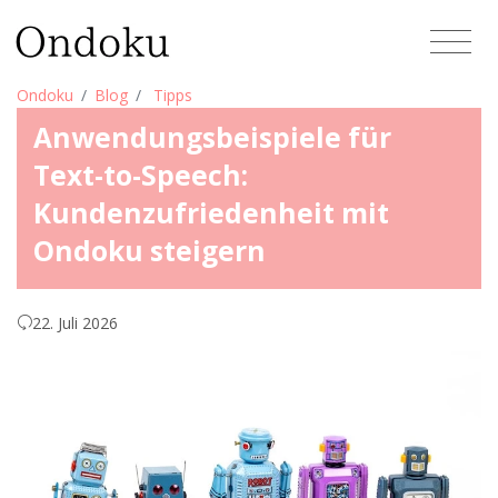
Ondoku
Blog
Tipps
Anwendungsbeispiele für
Text-to-Speech:
Kundenzufriedenheit mit
Ondoku steigern
22. Juli 2026