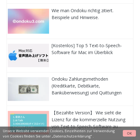
Wie man Ondoku richtig zitiert.
Beispiele und Hinweise.
[Kostenlos] Top 5 Text-to-Speech-
Software für Mac im Überblick
Ondoku Zahlungsmethoden
(Kreditkarte, Debitkarte,
Banküberweisung) und Quittungen
【Bezahlte Version】 Wie sieht die
Lizenz für die kommerzielle Nutzung
von Text-to-Speech-Software au…
Unsere Website verwendet Cookies, Einzelheiten zur Verwendung
OK
von Cookies finden Sie unter
„Datenschutzerklärung“
.