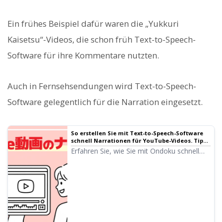
Ein frühes Beispiel dafür waren die „Yukkuri
Kaisetsu“-Videos, die schon früh Text-to-Speech-
Software für ihre Kommentare nutzten.
Auch in Fernsehsendungen wird Text-to-Speech-
Software gelegentlich für die Narration eingesetzt.
So erstellen Sie mit Text-to-Speech-Software
schnell Narrationen für YouTube-Videos. Tipps
und Tricks
Erfahren Sie, wie Sie mit Ondoku schnell
Videonarrations für YouTube erstellen. Von
der Skripterstellung über die Nutzung von
Ondoku und die Anpassung natürlicher
Intonation bis hin zu Tipps für den Schnitt
in Videobearbeitungsprogrammen – alles
einfach erklärt. Ein Muss für alle, die ihre
Videoproduktion mit Text-to-Speech-