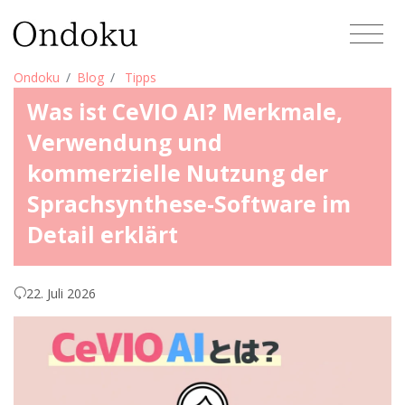
Ondoku
Blog
Tipps
Was ist CeVIO AI? Merkmale,
Verwendung und
kommerzielle Nutzung der
Sprachsynthese-Software im
Detail erklärt
22. Juli 2026