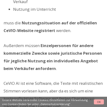
Verkauf
Nutzung im Unterricht
muss die
Nutzungssituation auf der offiziellen
CeVIO-Website registriert
werden.
Außerdem müssen
Einzelpersonen für andere
kommerzielle Zwecke sowie juristische Personen
für jegliche Nutzung ein individuelles Angebot
beim Verkäufer anfordern
.
CeVIO AI ist eine Software, die Texte mit realistischen
Stimmen vorlesen kann, aber da es sich um eine
kostenpflichtige Software mit festen Charakteren
Unsere Website verwendet Cookies, Einzelheiten zur Verwendung
OK
von Cookies finden Sie unter
„Datenschutzerklärung“
.
handelt, sind die Lizenzen und