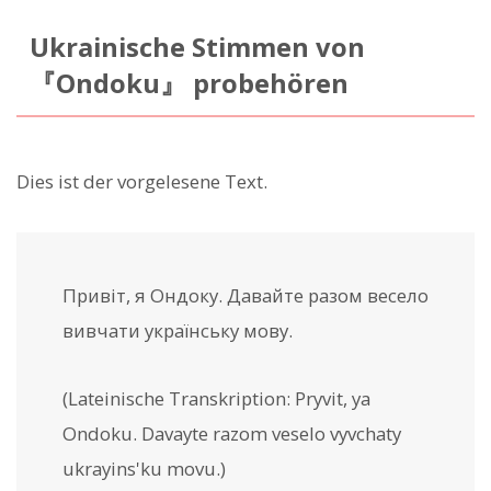
Ukrainische Stimmen von
『Ondoku』 probehören
Dies ist der vorgelesene Text.
Привіт, я Ондоку. Давайте разом весело
вивчати українську мову.
(Lateinische Transkription:
Pryvit, ya
Ondoku. Davayte razom veselo vyvchaty
ukrayins'ku movu.
)