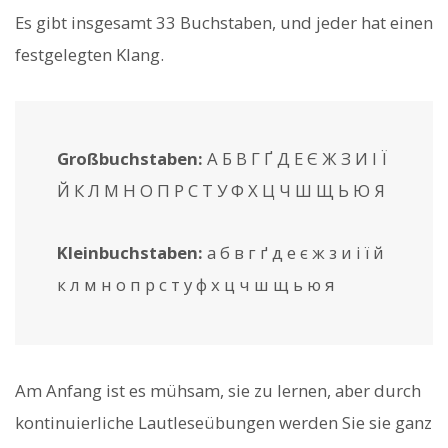
Es gibt insgesamt 33 Buchstaben, und jeder hat einen
festgelegten Klang.
Großbuchstaben:
А Б В Г Ґ Д Е Є Ж З И І Ї
Й К Л М Н О П Р С Т У Ф Х Ц Ч Ш Щ Ь Ю Я
Kleinbuchstaben:
а б в г ґ д е є ж з и і ї й
к л м н о п р с т у ф х ц ч ш щ ь ю я
Am Anfang ist es mühsam, sie zu lernen, aber durch
kontinuierliche Lautleseübungen werden Sie sie ganz