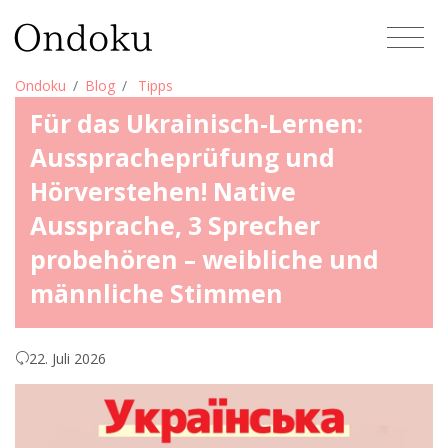
Ondoku
Blog
Tipps
Für das Ukrainisch-Lernen:
Ausspracheprüfung und
Hörverstehen! Native
Aussprache, 3 Sprecher
probehören – weibliche und
männliche Stimmen
22. Juli 2026