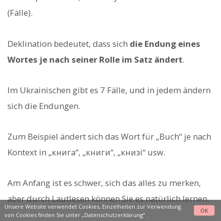
(Fälle).
Deklination bedeutet, dass sich
die Endung eines
Wortes je nach seiner Rolle im Satz ändert
.
Im Ukrainischen gibt es 7 Fälle, und in jedem ändern
sich die Endungen.
Zum Beispiel ändert sich das Wort für „Buch“ je nach
Kontext in „книга“, „книги“, „книзі“ usw.
Am Anfang ist es schwer, sich das alles zu merken,
aber durch Lautlesen können Sie es natürlich lernen.
Unsere Website verwendet Cookies, Einzelheiten zur Verwendung
OK
von Cookies finden Sie unter
„Datenschutzerklärung“
.