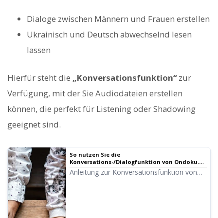
Dialoge zwischen Männern und Frauen erstellen
Ukrainisch und Deutsch abwechselnd lesen
lassen
Hierfür steht die
„Konversationsfunktion“
zur
Verfügung, mit der Sie Audiodateien erstellen
können, die perfekt für Listening oder Shadowing
geeignet sind.
So nutzen Sie die
Konversations-/Dialogfunktion von Ondoku.
Mit Sprachsynthese werden Lehrmaterialien
Anleitung zur Konversationsfunktion von
fürs Hörverstehen und die Erstellung langer
Ondoku! Wir erklären die Nutzung der
Texte noch praktischer! | Sprachausgabe-
Konversationsfunktion mit Bildern und
Software Ondoku
stellen konkrete Anwendungsbeispiele vor.