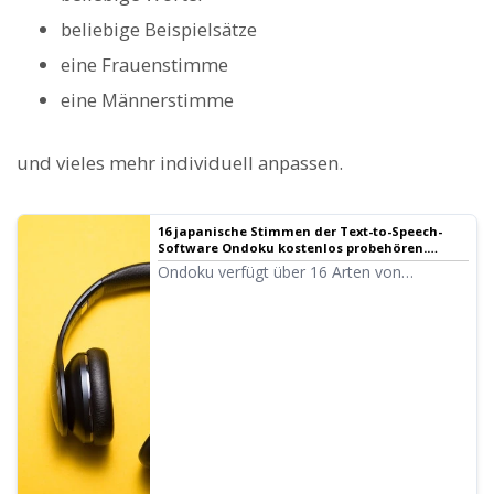
beliebige Beispielsätze
eine Frauenstimme
eine Männerstimme
und vieles mehr individuell anpassen.
16 japanische Stimmen der Text-to-Speech-
Software Ondoku kostenlos probehören.
Eindruck durch Tonhöhenänderung anpassen
Ondoku verfügt über 16 Arten von
japanischen Stimmen. Natürlich gibt es
sowohl männliche als auch weibliche
Stimmen. Wir haben es möglich gemacht, 8
häufig verwendete japanische Stimmen
und deren Klang bei Anpassung der
Tonhöhe probezuhören.