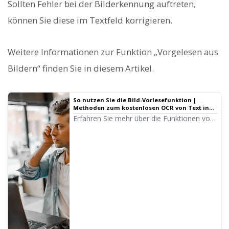
Sollten Fehler bei der Bilderkennung auftreten,
können Sie diese im Textfeld korrigieren.
Weitere Informationen zur Funktion „Vorgelesen aus
Bildern“ finden Sie in diesem Artikel.
So nutzen Sie die Bild-Vorlesefunktion |
Methoden zum kostenlosen OCR von Text in
Fotos und Umwandlung in Sprache
Erfahren Sie mehr über die Funktionen von
„Ondoku“, das Texte aus Bildern oder
Fotos erkennt (OCR) und vorliest.
Kostenlos nutzbar. Ob am PC oder
Smartphone – laden Sie einfach ein Bild
hoch, und in wenigen Sekunden ist das
Vorlesen fertig.