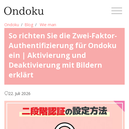
Ondoku
Blog
Wie man
So richten Sie die Zwei-Faktor-
Authentifizierung für Ondoku
ein | Aktivierung und
Deaktivierung mit Bildern
erklärt
22. Juli 2026