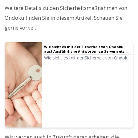
Weitere Details zu den Sicherheitsmaßnahmen von
Ondoku finden Sie in diesem Artikel. Schauen Sie
gerne vorbei.
Wie sieht es mit der Sicherheit von Ondoku
aus? Ausführliche Antworten zu Servern etc. |
Text-to-Speech-Software Ondoku
Wie sieht es mit der Sicherheit von Ondoku
aus? Werden eingegebene Texte auf dem
Server gespeichert? Welche Server
verwendet Ondoku? Ist sichergestellt, dass
nur man selbst auf das Konto zugreifen
kann? Besteht die Sorge, dass gespeicherte
Daten von Dritten eingesehen werden
können? Verfügt Ondoku über externe
Sicherheitszertifizierungen? Ist die
Kommunikation ordnungsgemäß
verschlüsselt? Ist Ondoku ein SaaS-Dienst?
Wie steht es um die Geheimhaltung?
Wir werden auch in Zukunft daran arbeiten, die