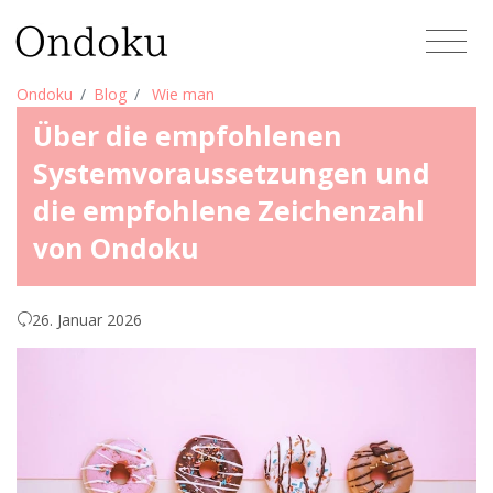
Ondoku
Blog
Wie man
Über die empfohlenen
Systemvoraussetzungen und
die empfohlene Zeichenzahl
von Ondoku
26. Januar 2026