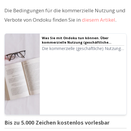
Die Bedingungen für die kommerzielle Nutzung und
Verbote von Ondoku finden Sie in
diesem Artikel
.
Was Sie mit Ondoku tun können. Über
kommerzielle Nutzung (geschäftliche
Nutzung) und Verbote.
Die kommerzielle (geschäftliche) Nutzung
ist mit Ondoku möglich. Jede Nutzung zum
Zweck des direkten oder indirekten Erwerbs
von finanziellen Gewinnen, unabhängig
davon, ob es sich um eine Einzelperson
oder ein Unternehmen handelt, gilt als
kommerzielle Nutzung. Beachten Sie
jedoch, dass für Ondoku bestimmte
verbotene Handlungen festgelegt wurden.
In diesem Artikel erfahren Sie, was mit
Ondoku möglich ist und was nicht...
Bis zu 5.000 Zeichen kostenlos vorlesbar