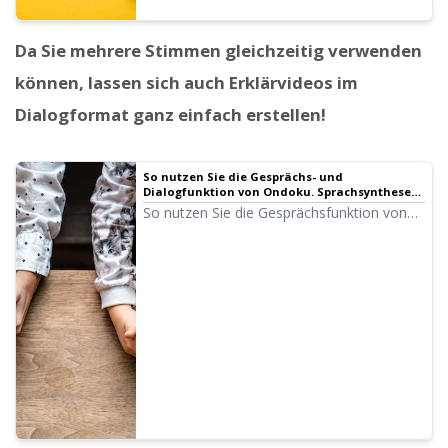
Da Sie mehrere Stimmen gleichzeitig verwenden
können, lassen sich auch Erklärvideos im
Dialogformat ganz einfach erstellen!
So nutzen Sie die Gesprächs- und
Dialogfunktion von Ondoku. Sprachsynthese
macht Hörmaterialien und lange Texte noch
So nutzen Sie die Gesprächsfunktion von
praktischer!
Ondoku! Erklärung der Nutzung der
Gesprächsfunktion mit Bildern. Wir zeigen
konkrete Beispiele, für welche Zwecke die
Gesprächsfunktion verwendet werden
kann.