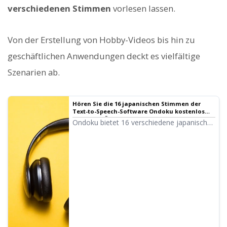
verschiedenen Stimmen
vorlesen lassen.
Von der Erstellung von Hobby-Videos bis hin zu
geschäftlichen Anwendungen deckt es vielfältige
Szenarien ab.
Hören Sie die 16 japanischen Stimmen der
Text-to-Speech-Software Ondoku kostenlos
zur Probe. Ändern Sie den Eindruck durch
Ondoku bietet 16 verschiedene japanische
Höhenanpassung.
Stimmen an. Selbstverständlich stehen
männliche und weibliche Stimmen zur
Verfügung. Wir haben 8 häufig verwendete
japanische Stimmen zusammengestellt, die
Sie zusammen mit angepassten Tonhöhen
zur Probe hören können.