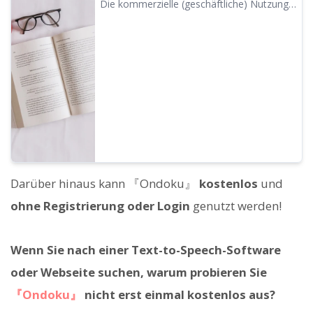
Die kommerzielle (geschäftliche) Nutzung
ist mit Ondoku möglich. Jede Nutzung zum
Zweck des direkten oder indirekten Erwerbs
von finanziellen Gewinnen, unabhängig
davon, ob es sich um eine Einzelperson
oder ein Unternehmen handelt, gilt als
kommerzielle Nutzung. Beachten Sie
jedoch, dass für Ondoku bestimmte
verbotene Handlungen festgelegt wurden.
In diesem Artikel erfahren Sie, was mit
Ondoku möglich ist und was nicht...
Darüber hinaus kann 『Ondoku』
kostenlos
und
ohne Registrierung oder Login
genutzt werden!
Wenn Sie nach einer Text-to-Speech-Software
oder Webseite suchen, warum probieren Sie
『Ondoku』
nicht erst einmal kostenlos aus?