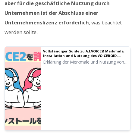
aber für die geschäftliche Nutzung durch
Unternehmen ist der Abschluss einer
Unternehmenslizenz erforderlich
, was beachtet
werden sollte.
Vollständiger Guide zu A.I.VOICE2! Merkmale,
Installation und Nutzung des VOICEROID-
Nachfolgers ausführlich erklärt
Erklärung der Merkmale und Nutzung von
A.I.VOICE2, mit dem die aus VOICEROID-
Videos bekannten Kotonoha Akane/Aoi und
Yuzuki Yukari genutzt werden können.
Detaillierte Anleitung von der Installation
bis zum Audio-Export.