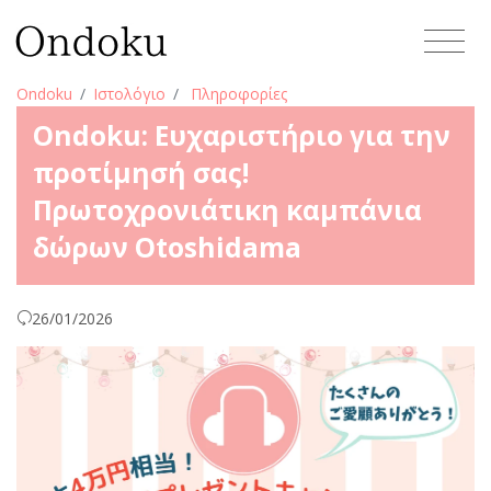
Ondoku
Ιστολόγιο
Πληροφορίες
Ondoku: Ευχαριστήριο για την
προτίμησή σας!
Πρωτοχρονιάτικη καμπάνια
δώρων Otoshidama
26/01/2026