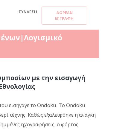
ΣΎΝΔΕΣΗ
ΔΩΡΕΆΝ
ΕΓΓΡΑΦΉ
μένων|Λογισμικό
υμποσίων με την εισαγωγή
Εθνολογίας
 που εισήγαγε το Ondoku. Το Ondoku
λερί τέχνης. Καθώς εξαλείφθηκε η ανάγκη
λημμένες ηχογραφήσεις, ο φόρτος