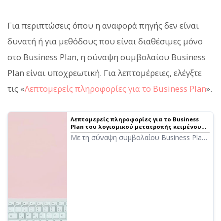
Για περιπτώσεις όπου η αναφορά πηγής δεν είναι
δυνατή ή για μεθόδους που είναι διαθέσιμες μόνο
στο Business Plan, η σύναψη συμβολαίου Business
Plan είναι υποχρεωτική. Για λεπτομέρειες, ελέγξτε
τις «
Λεπτομερείς πληροφορίες για το Business Plan
».
Λεπτομερείς πληροφορίες για το Business
Plan του λογισμικού μετατροπής κειμένου
σε ομιλία «Ondoku». Χαρακτηριστικά, τιμές
Με τη σύναψη συμβολαίου Business Plan,
κ.λπ.
ορισμένες μέθοδοι χρήσης που
απαγορεύονται στις Απαγορευμένες
Ενέργειες εξαιρούνται. Θα σας
ενημερώσουμε λεπτομερώς για το τι
μπορείτε να κάνετε με το Business Plan
του Ondoku.