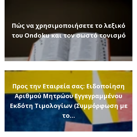
Πώς να χρησιμοποιήσετε το λεξικό
του Ondoku και τον σωστό τονισμό
Προς την Εταιρεία σας: Ειδοποίηση
Αριθμού Μητρώου Εγγεγραμμένου
Εκδότη Τιμολογίων (Συμμόρφωση με
το…