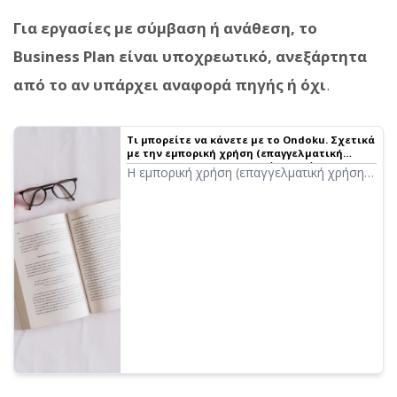
Για εργασίες με σύμβαση ή ανάθεση, το
Business Plan είναι υποχρεωτικό, ανεξάρτητα
από το αν υπάρχει αναφορά πηγής ή όχι
.
Τι μπορείτε να κάνετε με το Ondoku. Σχετικά
με την εμπορική χρήση (επαγγελματική
χρήση) και τις απαγορευμένες ενέργειες.
Η εμπορική χρήση (επαγγελματική χρήση)
είναι δυνατή στο Ondoku. Ανεξάρτητα από
το αν είστε ιδιώτης ή εταιρεία, η χρήση με
σκοπό την άμεση ή έμμεση απόκτηση
οικονομικού ή άλλου κέρδους θεωρείται
εμπορική χρήση. Ωστόσο, παρακαλούμε
σημειώστε ότι το Ondoku έχει θεσπίσει
απαγορευμένες ενέργειες. Αυτή τη φορά,
θα εξηγήσουμε τι μπορείτε και τι δεν
μπορείτε να κάνετε με το Ondoku...