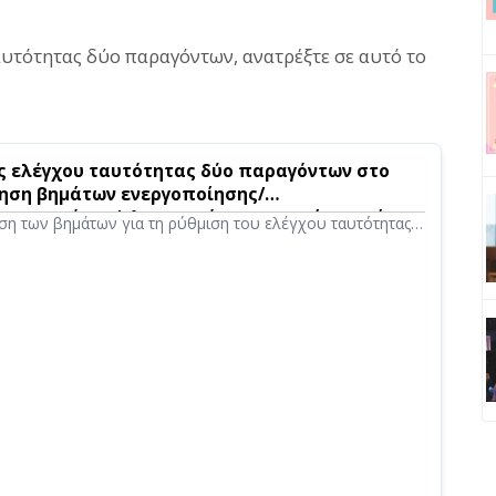
ταυτότητας δύο παραγόντων, ανατρέξτε σε αυτό το
ς ελέγχου ταυτότητας δύο παραγόντων στο
γηση βημάτων ενεργοποίησης/
 με εικόνες | Λογισμικό μετατροπής κειμένου
ση των βημάτων για τη ρύθμιση του ελέγχου ταυτότητας
u
ο Ondoku. Αποτρέψτε τη μη εξουσιοδοτημένη πρόσβαση
σης επιπλέον του κωδικού πρόσβασης. Εξηγεί επίσης τη
ν δημιουργίας αντιγράφων ασφαλείας και τον τρόπο