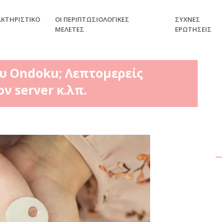
ΑΚΤΗΡΙΣΤΙΚΌ
ΟΙ ΠΕΡΙΠΤΩΣΙΟΛΟΓΙΚΈΣ
ΣΥΧΝΈΣ
ΜΕΛΈΤΕΣ
ΕΡΩΤΉΣΕΙΣ
ου Ondoku; Λεπτομερείς
ν server κ.λπ.