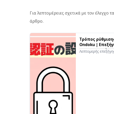
Για λεπτομέρειες σχετικά με τον έλεγχο 
άρθρο.
Τρόπος ρύθμιση
Ondoku | Επεξή
απενεργοποίησης
Λεπτομερής επεξήγη
σε ομιλία Ondok
δύο παραγόντων στ
με κωδικό επιβεβαίω
σημασία των κωδικώ
απενεργοποίησης.